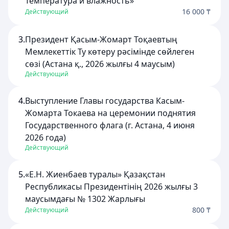
Температура и влажность»
16 000 ₸
Действующий
3.
Президент Қасым-Жомарт Тоқаевтың
Мемлекеттік Ту көтеру рәсімінде сөйлеген
сөзі (Астана қ., 2026 жылғы 4 маусым)
Действующий
4.
Выступление Главы государства Касым-
Жомарта Токаева на церемонии поднятия
Государственного флага (г. Астана, 4 июня
2026 года)
Действующий
5.
«Е.Н. Жиенбаев туралы» Қазақстан
Республикасы Президентінің 2026 жылғы 3
маусымдағы № 1302 Жарлығы
800 ₸
Действующий