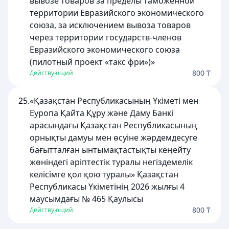
вывозе товаров за пределы таможенной
территории Евразийского экономического
союза, за исключением вывоза товаров
через территории государств-членов
Евразийского экономического союза
(пилотный проект «такс фри»)»
800 ₸
Действующий
25.
«Қазақстан Республикасының Үкіметі мен
Еуропа Қайта Құру және Даму Банкі
арасындағы Қазақстан Республикасының
орнықты дамуы мен өсуіне жәрдемдесуге
бағытталған ынтымақтастықты кеңейту
жөніндегі әріптестік туралы негіздемелік
келісімге қол қою туралы» Қазақстан
Республикасы Үкіметінің 2026 жылғы 4
маусымдағы № 465 Қаулысы
800 ₸
Действующий