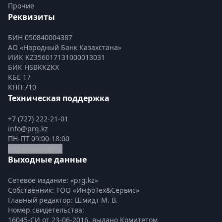
Прочие
Реквизиты
БИН 050840004387
АО «Народный Банк Казахстана»
ИИК KZ356017131000013031
БИК HSBKKZKX
КБЕ 17
КНП 710
Техническая поддержка
+7 (727) 222-21-01
info@prg.kz
ПН-ПТ 09:00-18:00
Обратная связь
Выходные данные
Сетевое издание: «prg.kz»
Собственник: ТОО «ИнфоТех&Сервис»
Главный редактор: Шмидт М. В.
Номер свидетельства:

16045-СИ от 23-06-2016, выдано Комитетом 