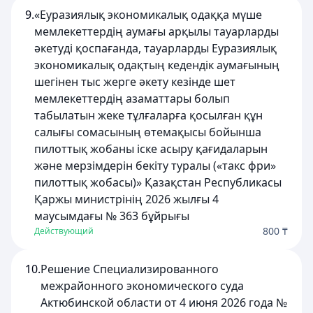
9.
«Еуразиялық экономикалық одаққа мүше
мемлекеттердің аумағы арқылы тауарларды
әкетуді қоспағанда, тауарларды Еуразиялық
экономикалық одақтың кедендік аумағының
шегінен тыс жерге әкету кезінде шет
мемлекеттердің азаматтары болып
табылатын жеке тұлғаларға қосылған құн
салығы сомасының өтемақысы бойынша
пилоттық жобаны іске асыру қағидаларын
және мерзімдерін бекіту туралы («такс фри»
пилоттық жобасы)» Қазақстан Республикасы
Қаржы министрінің 2026 жылғы 4
маусымдағы № 363 бұйрығы
800 ₸
Действующий
10.
Решение Специализированного
межрайонного экономического суда
Актюбинской области от 4 июня 2026 года №