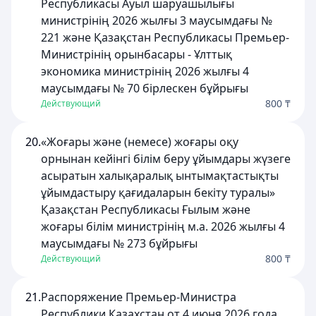
Республикасы Ауыл шаруашылығы
министрінің 2026 жылғы 3 маусымдағы №
221 және Қазақстан Республикасы Премьер-
Министрінің орынбасары - Ұлттық
экономика министрінің 2026 жылғы 4
маусымдағы № 70 бірлескен бұйрығы
800 ₸
Действующий
20.
«Жоғары және (немесе) жоғары оқу
орнынан кейінгі білім беру ұйымдары жүзеге
асыратын халықаралық ынтымақтастықты
ұйымдастыру қағидаларын бекіту туралы»
Қазақстан Республикасы Ғылым және
жоғары білім министрінің м.а. 2026 жылғы 4
маусымдағы № 273 бұйрығы
800 ₸
Действующий
21.
Распоряжение Премьер-Министра
Республики Казахстан от 4 июня 2026 года