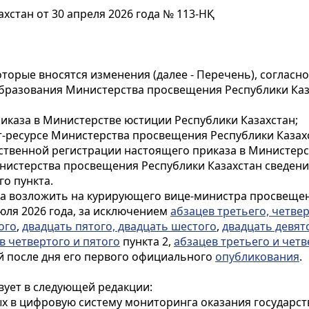
стан от 30 апреля 2026 года № 113-НҚ
оторые вносятся изменения (далее - Перечень), согласн
 образования Министерства просвещения Республики Ка
иказа в Министерстве юстиции Республики Казахстан;
т-ресурсе Министерства просвещения Республики Казах
арственной регистрации настоящего приказа в Министер
нистерства просвещения Республики Казахстан сведени
го пункта.
за возложить на курирующего вице-министра просвещен
июля 2026 года, за исключением
абзацев третьего, четве
ого
,
двадцать пятого, двадцать шестого
,
двадцать девят
в четвертого и пятого
пункта 2,
абзацев третьего и четв
й после дня его первого официального
опубликования
.
вует в следующей редакции:
ых в цифровую систему мониторинга оказания государст