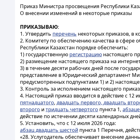
Приказ Министра просвещения Республики Казах
О внесении изменений в некоторые приказы
ПРИКАЗЫВАЮ
:
1. Утвердить
перечень
некоторых приказов, в к
2. Комитету по обеспечению качества в сфере
Республики Казахстан порядке обеспечить:
1) государственную
регистрацию
настоящего пр
2) размещение настоящего приказа на интерне
3) в течение десяти рабочих дней после госуд
представление в Юридический департамент Ми
предусмотренных подпунктами 1) и 2) настояще
3. Контроль за исполнением настоящего прика
4. Настоящий приказ вводится в действие с 12 
пятнадцатого
,
двадцать первого, двадцать втор
второго
и
тридцать четвертого
пункта 1,
абзаце
действие по истечении десяти календарных дне
5. Установить, что с 12 июля 2026 года:
абзац двадцать шестой
пункта 1 Перечня, дейст
«28. Услугодатель обеспечивает внесение данн