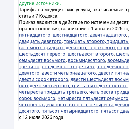
другие источники.
Тарифы на медицинские услуги, оказываемые в
статьи 7 Кодекса.
Приказ вводится в действие по истечении деся
правоотношения, возникшие с 1 января 2026 г
пятнадцатого, шестнадцатого
,
девятнадцатого
,
двадцать девятого
,
тридцать второго, тридцать
восьмого, тридцать девятого, сорокового
,
соро
шестьдесят первого, шестьдесят второго
,
шесть
семьдесят восьмого
,
восьмидесятого
,
восемьде
третьего
,
сто девяносто третьего, сто девяност
девятого
,
двести четырнадцатого, двести пятна
двести сорок второго
,
двести шестьдесят восьм
пятьдесят четвертого, триста пятьдесят пятого
четыреста тридцать третьего
,
четыреста тридц
сорок восьмого
,
четыреста пятьдесят седьмого
четыреста девяносто второго, четыреста девян
десятого
,
пятьсот четырнадцатого
,
пятьсот два
с 12 июля 2026 года.