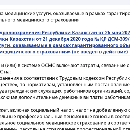
а медицинские услуги, оказываемые в рамках гарантир
ального медицинского страхования
равоохранения Республики Казахстан от 26 мая 202
ки Казахстан от 21 декабря 2020 года № ҚР ДСМ-30
луги, оказываемые в рамках гарантированного об
 медицинского страхования» (не введен в действие)
 и (или) в системе ОСМС включают затраты, связанные 
С на:
ранения в соответствии с Трудовым кодексом Республики
ществе», по нормативам, установленным постановлением
руда гражданских служащих, работников организаций, с
 включая дополнительные денежные выплаты работник
джет, включая социальный налог, налог на добавленную 
ательные профессиональные пенсионные взносы в соотв
ательное социальное медицинское страхование в соответ
вании», расходы на страхование профессиональной отв