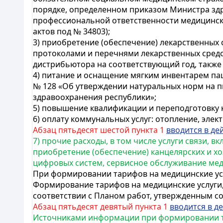
порядке, определенном приказом Министра здр
профессиональной ответственности медицински
актов под № 34803);
3) приобретение (обеспечение) лекарственных 
протоколами и перечнями лекарственных средст
дистрибьютора на соответствующий год, также
4) питание и оснащение мягким инвентарем пац
№ 128 «Об утверждении натуральных норм на 
здравоохранения республики»;
5) повышение квалификации и переподготовку к
6) оплату коммунальных услуг: отопление, элек
Абзац пятьдесят шестой пункта 1
вводится в де
7) прочие расходы, в том числе услуги связи,
приобретение (обеспечение) канцелярских и хо
цифровых систем, сервисное обслуживание меди
При формировании тарифов на медицинские усл
Формирование тарифов на медицинские услуги,
соответствии с Планом работ, утвержденным сог
Абзац пятьдесят девятый пункта 1
вводится в д
Источниками информации при формировании т