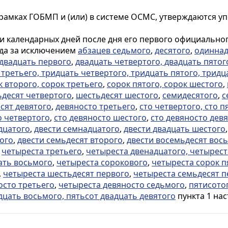
 рамках ГОБМП и (или) в системе ОСМС, утверждаются у
ти календарных дней после дня его первого официально
ода за исключением
абзацев седьмого
,
десятого
,
одиннад
двадцать первого
,
двадцать четвертого, двадцать пятог
 третьего, тридцать четвертого, тридцать пятого, тридц
к второго, сорок третьего
,
сорок пятого, сорок шестого
,
десят четвертого
,
шестьдесят шестого
,
семидесятого
,
с
сят девятого
,
девяносто третьего
,
сто четвертого, сто п
о четвертого
,
сто девяносто шестого
,
сто девяносто дев
дцатого
,
двести семнадцатого
,
двести двадцать шестого
ого
,
двести семьдесят второго
,
двести восемьдесят вось
,
четыреста третьего
,
четыреста двенадцатого, четырест
ать восьмого
,
четыреста сорокового
,
четыреста сорок п
,
четыреста шестьдесят первого
,
четыреста семьдесят п
осто третьего
,
четыреста девяносто седьмого
,
пятисотог
дцать восьмого, пятьсот двадцать девятого
пункта 1 нас