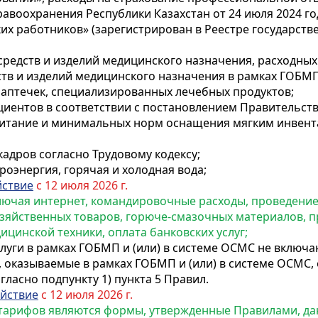
авоохранения Республики Казахстан от 24 июля 2024 г
х работников» (зарегистрирован в Реестре государст
средств и изделий медицинского назначения, расходных
в и изделий медицинского назначения в рамках ГОБМП 
 аптечек, специализированных лечебных продуктов;
иентов в соответствии с постановлением Правительства
питание и минимальных норм оснащения мягким инвент
адров согласно Трудовому кодексу;
троэнергия, горячая и холодная вода;
йствие
с 12 июля 2026 г.
 включая интернет, командировочные расходы, проведен
зяйственных товаров, горюче-смазочных материалов, п
цинской техники, оплата банковских услуг;
уги в рамках ГОБМП и (или) в системе ОСМС не включа
 оказываемые в рамках ГОБМП и (или) в системе ОСМС,
ласно подпункту 1) пункта 5 Правил.
ействие
с 12 июля 2026 г.
арифов являются формы, утвержденные Правилами, да