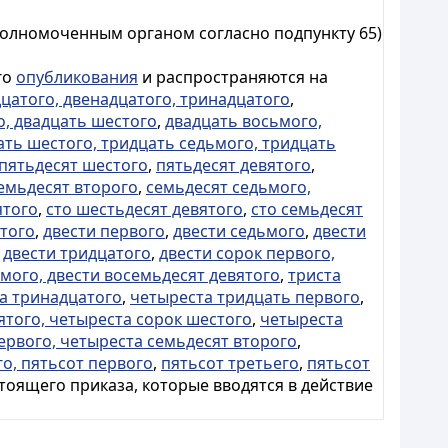
полномоченным органом согласно подпункту 65)
го
опубликования
и распространяются на
цатого, двенадцатого, тринадцатого
,
о, двадцать шестого
,
двадцать восьмого,
ать шестого, тридцать седьмого, тридцать
пятьдесят шестого
,
пятьдесят девятого
,
емьдесят второго
,
семьдесят седьмого,
ятого
,
сто шестьдесят девятого
,
сто семьдесят
ятого
,
двести первого
,
двести седьмого
,
двести
,
двести тридцатого
,
двести сорок первого,
мого, двести восемьдесят девятого
,
триста
а тринадцатого
,
четыреста тридцать первого
,
ятого, четыреста сорок шестого
,
четыреста
ервого, четыреста семьдесят второго
,
о, пятьсот первого
,
пятьсот третьего
,
пятьсот
тоящего приказа, которые вводятся в действие