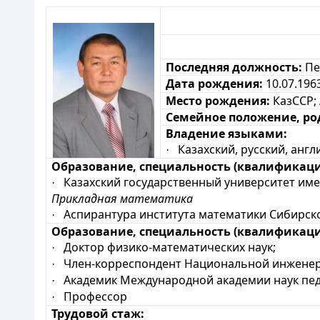
Последняя должность:
Пе
Дата рождения:
10.07.196
Место рождения:
КазССР; 
Семейное положение, ро
Владение языками:
Казахский, русский
, анг
·
Образование, специальность (квалификаци
Казахский государственный университет имен
·
Прикладная математика
Аспирантура института математики Сибирског
·
Образование, специальность (квалификаци
Доктор физико-математических наук;
·
Член-корреспондент Национальной инженерн
·
Академик Международной академии наук педа
·
Профессор
·
Трудовой стаж: