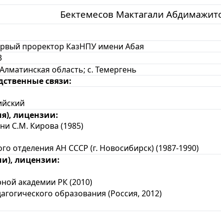
Бектемесов Мактагали Абдимажит
рвый проректор КазНПУ имени Абая
3
Алматинская область; с. Темергень
дственные связи:
лийский
я), лицензии:
и С.М. Кирова (1985)
о отделения АН СССР (г. Новосибирск) (
1987-1990)
и), лицензии:
ой академии РК (2010)
гогического образования (Россия, 2012)