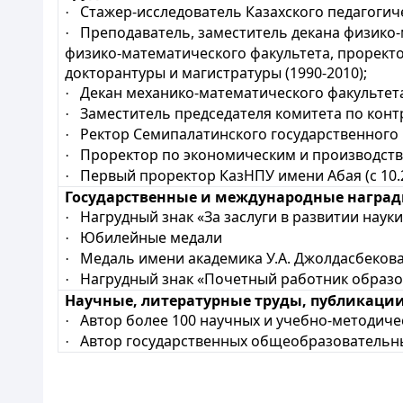
Стажер-исследователь Казахского педагогиче
·
Преподаватель, заместитель декана физико-
·
физико-математического факультета, прорект
докторантуры и магистратуры (1990-2010);
Декан механико-математического факультета
·
Заместитель председателя комитета по конт
·
Ректор Семипалатинского государственного 
·
Проректор по экономическим и производств
·
Первый проректор КазНПУ имени Абая
(
с 10
·
Государственные и международные награды
Нагрудный знак «За заслуги в развитии науки
·
Юбилейные медали
·
Медаль имени академика У.А. Джолдасбекова
·
Нагрудный знак «Почетный работник образо
·
Научные, литературные труды, публикации
Автор более 100 научных и учебно-методиче
·
Автор государственных общеобразовательны
·