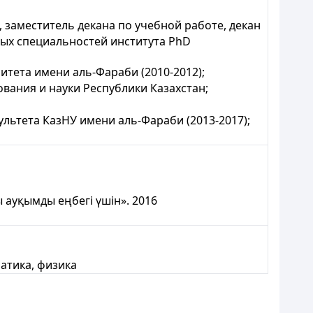
 заместитель декана по учебной работе, декан
ных специальностей института PhD
тета имени аль-Фараби (2010-2012);
вания и науки Республики Казахстан;
ьтета КазНУ имени аль-Фараби (2013-2017);
ауқымды еңбегі үшін». 2016
атика, физика