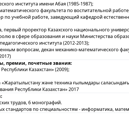
ского института имени Абая (1985-1987);
математического факультета по воспитательной работе,
ор по учебной работе, заведующий кафедрой естествен
, первый проректор Казахского национального универси
ролю в сфере образования и науки Министерства образо
педагогического института (2012
-2013
);
енным вопросам, декан механико-математического факул
.2017)
, премии, почетные звания:
 Республики Казахстан» (2009);
 «Жаратылыстану және техника ғылымдары саласындағы 
вания Республики Казахстан» 2017
:
ских трудов, 6 монографий.
х стандартов по специальностям - информатика, матем