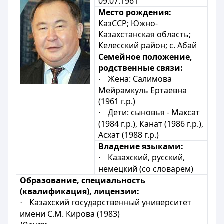
09.07.1961
Место рождения:
КазССР; Южно-
Казахстанская область;
Келесский район; с. Абай
Семейное положение,
родственные связи:
Жена: Салимова
·
Мейрамкуль Ертаевна
(1961 г.р.)
Дети: сыновья - Максат
·
(1984 г.р.), Канат (1986 г.р.),
Асхат (1988 г.р.)
Владение языками:
Казахский, русский,
·
немецкий (со словарем)
Образование, специальность
(квалификация), лицензии:
Казахский государственный университет
·
имени С.М. Кирова (1983)