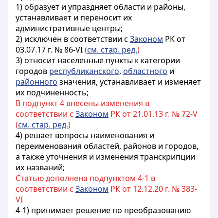
1) образует и упраздняет области и
районы
,
устанавливает и переносит их
административные центры;
2) и
сключен в соответствии с
Законом
РК от
03.07.17 г. № 86-VI
(
см. стар. ред.
)
3) относит населенные пункты к категории
городов
республиканского
,
областного
и
районного
значения, устанавливает и изменяет
их подчиненность;
В подпункт 4 внесены изменения в
соответствии с
Законом
РК от 21.01.13 г. № 72-V
(
см. стар. ред.
)
4) решает вопросы наименования и
переименования областей, районов и городов,
а также
уточнения и
изменения транскрипции
их названий;
Статью дополнена подпунктом 4-1 в
соответствии с
Законом
РК от 12.12.20 г. № 383-
VI
4-1) принимает решение по преобразованию