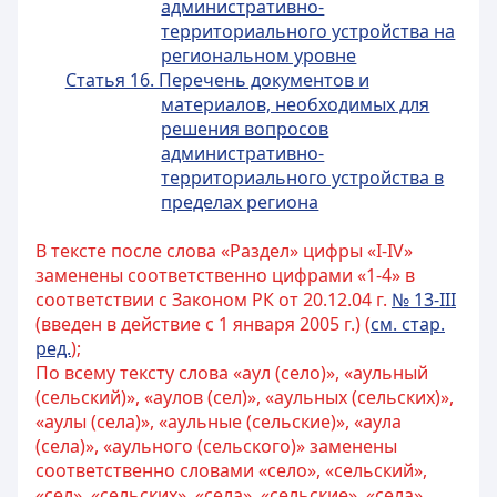
административно-
территориального устройства на
региональном уровне
Статья 16. Перечень документов и
материалов, необходимых для
решения вопросов
административно-
территориального устройства в
пределах региона
В тексте после слова «Раздел» цифры «I-IV»
заменены соответственно цифрами «1-4» в
соответствии с Законом РК от 20.12.04 г.
№ 13-III
(введен в действие c 1 января 2005 г.) (
см. стар.
ред.
);
По всему тексту слова «аул (село)», «аульный
(сельский)», «аулов (сел)», «аульных (сельских)»,
«аулы (села)», «аульные (сельские)», «аула
(села)», «аульного (сельского)» заменены
соответственно словами «село», «сельский»,
«сел», «сельских», «села», «сельские», «села»,