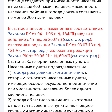
столице создается при численности населения
в них свыше 400 тысяч человек. Численность
населения района в городе должна составлять
не менее 200 тысяч человек.
В статью 3 внесены изменения в соответствии с
Законом
РК от 04.11.06 г. № 184-III (введен в
действие с 1 января 2007 г.) (
см. стар. ред.
);
изложена в редакции
Закона
РК от 03.07.13 г. №
121-V (
см. стар. ред.
); изложена в редакции
Закона
РК от 30.06.21 г. № 60-VII (
см. стар. ред.
)
Статья 3. Категории населенных пунктов
Населенные пункты подразделяются на:
1)
города республиканского значения
, к
которым относятся населенные пункты,
имеющие особое государственное значение
или численность населения более одного
миллиона человек;
2) города областного значения, к которым
относятся населенные пункты, являющиеся
крупными экономическими и культурными