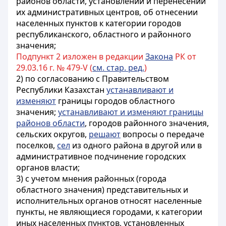
районов области, установлении и перенесении
их административных центров, об отнесении
населенных пунктов к категории городов
республиканского, областного и районного
значения;
Подпункт 2 изложен в редакции
Закона
РК от
29.03.16 г. № 479-V (
см. стар. ред.
)
2) по согласованию с Правительством
Республики Казахстан
устанавливают и
изменяют
границы городов областного
значения;
устанавливают и изменяют границы
районов области
, городов районного значения,
сельских округов,
решают
вопросы о передаче
поселков,
сел
из одного района в другой или в
административное подчинение городских
органов власти;
3) с учетом мнения районных (города
областного значения) представительных и
исполнительных органов относят населенные
пункты, не являющиеся городами, к категории
иных населенных пунктов, установленных