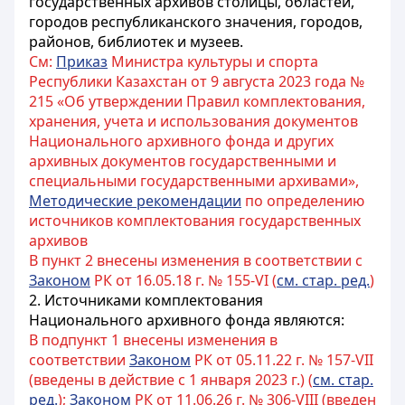
государственных архивов столицы, областей,
городов республиканского значения, городов,
районов, библиотек и музеев.
См:
Приказ
Министра культуры и спорта
Республики Казахстан от 9 августа 2023 года №
215 «Об утверждении Правил комплектования,
хранения, учета и использования документов
Национального архивного фонда и других
архивных документов государственными и
специальными государственными архивами»,
Методические рекомендации
по определению
источников комплектования государственных
архивов
В пункт 2 внесены изменения в соответствии с
Законом
РК от 16.05.18 г. № 155-VI (
см. стар. ред.
)
2. Источниками комплектования
Национального архивного фонда являются:
В подпункт 1 внесены изменения в
соответствии
Законом
РК от 05.11.22 г. № 157-VII
(введены в действие с 1 января 2023 г.) (
см. стар.
ред.
);
Законом
РК от 11.06.26 г. № 306-VIII (введен