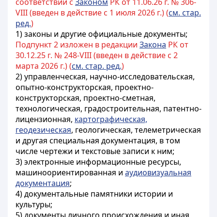
соответствии с
Законом
РК от 11.06.26 г. № 306-
VIII (введен в действие с 1 июля 2026 г.) (
см. стар.
ред.
)
1)
законы
и другие официальные документы;
Подпункт 2 изложен в редакции
Закона
РК от
30.12.25 г. № 248-VIII (введен в действие с 2
марта 2026 г.) (
см. стар. ред.
)
2) управленческая, научно-исследовательская,
опытно-конструкторская, проектно-
конструкторская, проектно-сметная,
технологическая, градостроительная, патентно-
лицензионная,
картографическая,
геодезическая
, геологическая, телеметрическая
и другая специальная документация, в том
числе чертежи и текстовые записи к ним;
3) электронные информационные ресурсы,
машиноориентированная и
аудиовизуальная
документация
;
4) документальные памятники истории и
культуры;
5) документы личного происхождения и иная