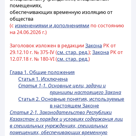
помещениях,
обеспечивающих временную изоляцию от
общества
(с
изменениями и дополнениями
по состоянию
на 24.06.2026 г.)
Заголовок изложен в редакции
Закона
РК от
29.12.10 г. № 375-IV (
см. стар. ред.
);
Закона
РК от
12.07.18 г. № 180-VI (
см. стар. ред.
)
Глава 1. Общие положения
Статья 1. Исключена
Статья 1-1. Основные цели, задачи и
принципы настоящего Закона
Статья 2. Основные понятия, используемые
в настоящем Законе
Статья 2-1. Законодательство Республики
Казахстан о порядке и условиях содержания лиц
в специальных учреждениях, специальных
помещениях, обеспечивающих временную