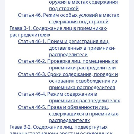
оружия в местах содержания
под стражей
Статья 46. Режим особых условий в местах
содержания под стражей
Глава 3-1. Содержание лиц в приемниках-
распределителях
Статья 46-1. Прием и регистрация лиц,
доставленных в приемники-
распределители
Статья 46-2. Проверка лиц, помещенных в
приемники-распределители
Статья 46-3. Сроки содержания, порядок и
основания освобождения из
приемника-распределителя
Статья 46-4. Режим содержания в
приемниках-распределителях
Статья 46-5. Права и обязанности лиц,
содержащихся в приемниках-
распределителях
Глава 3-2. Содержание лиц, подвергнутых
административному аресту и осужденных к