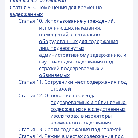
Статья 9-2. Исключена
Статья 9-3. Помещения для временно
задержанных
Статья 10. Использование учреждений,
исполняющих наказания,
помещений, специально
оборудованных для содержания
лиц, подвергнутых
административному задержанию, и
гауптвахт для содержания под
стражей подозреваемых и
обвиняемых
Статья 11. Сотрудники мест содержания под
стражей
Статья 12. Основания перевода
подозреваемых и обвиняемых,
содержащихся в следственных
изоляторах, в изоляторы
временного содержания
Статья 13. Сроки содержания под стражей
Статья 14. Режим в местах содержания под