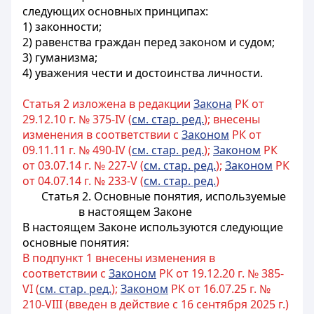
следующих основных принципах:
1) законности;
2) равенства граждан перед законом и судом;
3) гуманизма;
4) уважения чести и достоинства личности.
Статья 2 изложена в редакции
Закона
РК от
29.12.10 г. № 375-IV (
см. стар. ред.
); внесены
изменения в соответствии с
Законом
РК от
09.11.11 г. № 490-IV (
см. стар. ред.
);
Законом
РК
от 03.07.14 г. № 227-V (
см. стар. ред.
);
Законом
РК
от 04.07.14 г. № 233-V (
см. стар. ред.
)
Статья 2. Основные понятия, используемые
в настоящем Законе
В настоящем Законе используются следующие
основные понятия:
В подпункт 1 внесены изменения в
соответствии с
Законом
РК от 19.12.20 г. № 385-
VI (
см. стар. ред.
);
Законом
РК от 16.07.25 г. №
210-VIII (введен в действие с 16 сентября 2025 г.)