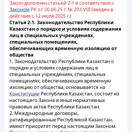
Закон дополнен статьей 2-1 в соответствии с
Законом
РК от 30.06.25 г. № 203-VIII (введен в
действие с 12 июля 2025 г.)
Статья 2-1. Законодательство Республики
Казахстан о порядке и условиях содержания
лиц в специальных учреждениях,
специальных помещениях,
обеспечивающих временную изоляцию от
общества
1. Законодательство Республики Казахстан о
порядке и условиях содержания лиц в
специальных учреждениях, специальных
помещениях, обеспечивающих временную
изоляцию от общества, основывается на
Конституции
Республики Казахстан, состоит из
настоящего Закона и иных нормативных
правовых актов Республики Казахстан.
2. Международные договоры,
ратифицированные Республикой Казахстан,
имеют приоритет перед настоящим Законом.