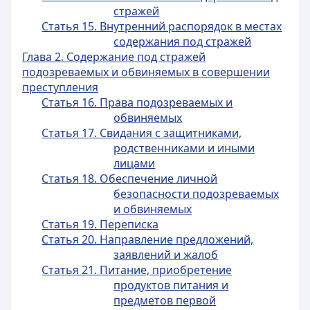
стражей
Статья 15. Внутренний распорядок в местах
содержания под стражей
Глава 2. Содержание под стражей
подозреваемых и обвиняемых в совершении
преступления
Статья 16. Права подозреваемых и
обвиняемых
Статья 17. Свидания с защитниками,
родственниками и иными
лицами
Статья 18. Обеспечение личной
безопасности подозреваемых
и обвиняемых
Статья 19. Переписка
Статья 20. Направление предложений,
заявлений и жалоб
Статья 21. Питание, приобретение
продуктов питания и
предметов первой