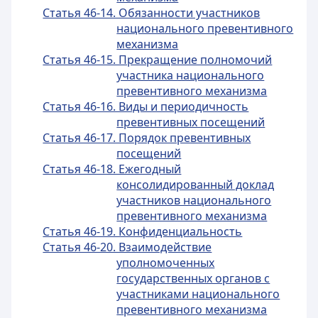
Статья 46-14. Обязанности участников
национального превентивного
механизма
Статья 46-15. Прекращение полномочий
участника национального
превентивного механизма
Статья 46-16. Виды и периодичность
превентивных посещений
Статья 46-17. Порядок превентивных
посещений
Статья 46-18. Ежегодный
консолидированный доклад
участников национального
превентивного механизма
Статья 46-19. Конфиденциальность
Статья 46-20. Взаимодействие
уполномоченных
государственных органов с
участниками национального
превентивного механизма