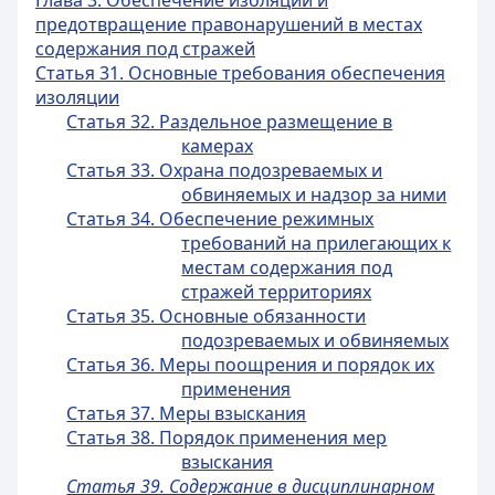
Глава 3. Обеспечение изоляции и
предотвращение правонарушений в местах
содержания под стражей
Статья 31. Основные требования обеспечения
изоляции
Статья 32. Раздельное размещение в
камерах
Статья 33. Охрана подозреваемых и
обвиняемых и надзор за ними
Статья 34. Обеспечение режимных
требований на прилегающих к
местам содержания под
стражей территориях
Статья 35. Основные обязанности
подозреваемых и обвиняемых
Статья 36. Меры поощрения и порядок их
применения
Статья 37. Меры взыскания
Статья 38. Порядок применения мер
взыскания
Статья 39. Содержание в дисциплинарном