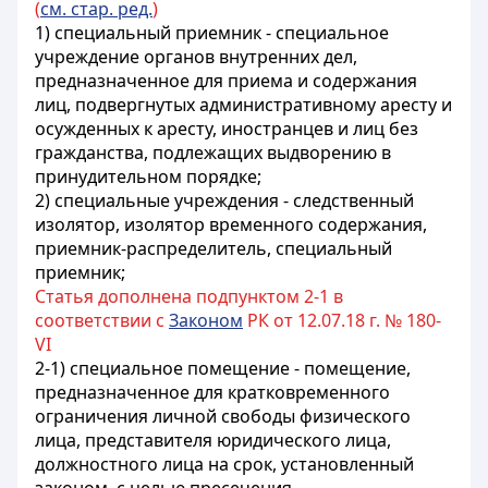
(
см. стар. ред.
)
1) специальный приемник - специальное
учреждение органов внутренних дел,
предназначенное для приема и содержания
лиц, подвергнутых административному аресту
и
осужденных к аресту, иностранцев и лиц без
гражданства, подлежащих выдворению в
принудительном порядке
;
2) специальные учреждения - следственный
изолятор, изолятор временного содержания,
приемник-распределитель, специальный
приемник;
Статья дополнена подпунктом 2-1 в
соответствии с
Законом
РК от 12.07.18 г. № 180-
VI
2-1) специальное помещение - помещение,
предназначенное для кратковременного
ограничения личной свободы физического
лица, представителя юридического лица,
должностного лица на срок, установленный