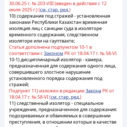
30.06.25 г. № 203-VIII (введен в действие с 12
июля 2025 г.) (
см. стар. ред.
)
10) содержание под стражей - установленная
законами Республики Казахстан временная
изоляция лиц с санкции суда в изоляторе
временного содержания, следственном
изоляторе или на гауптвахте;
Статья дополнена подпунктом 10-1 в
соответствии с
Законом
РК от 18.04.17 г. № 58-VI
10-1) дисциплинарный изолятор - камера,
предназначенная для содержания одного лица,
совершившего злостное нарушение
установленного порядка содержания под
стражей;
Подпункт 11) изложен в редакции
Закона
РК от
18.04.17 г. № 58-VI (
см. стар. ред.
)
11) следственный изолятор - специальное
учреждение, предназначенное для содержания:
подозреваемых и обвиняемых в совершении
преступления, в отношении которых в качестве