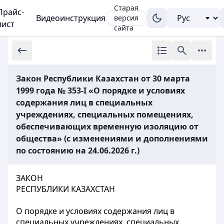
Старая
Прайс-
Видеоинструкция
версия
лист
сайта
Закон Республики Казахстан от 30 марта
1999 года № 353-I «О порядке и условиях
содержания лиц в специальных
учреждениях, специальных помещениях,
обеспечивающих временную изоляцию от
общества» (с изменениями и дополнениями
по состоянию на 24.06.2026 г.)
ЗАКОН
РЕСПУБЛИКИ КАЗАХСТАН
О порядке и условиях содержания лиц в
специальных учреждениях, специальных