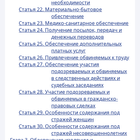
необходимости
Статья 22. Материально-бытовое
обеспечение
Статья 23. Медико-санитарное обеспечение
Статья 24. Получение посылок, передач и
денежных переводов
Статья 25. Обеспечение дополнительных
платных услуг
Статья 26. Привлечение обвиняемых к труду
Статья 27. Обеспечение участия
подозреваемых и обвиняемых
в следственных действиях и
судебных заседаниях
Статья 28. Участие подозреваемых и
обвиняемых в гражданско-
правовых сделках
Статья 29. Особенности содержания под
стражей женщин
Статья 30. Особенности содержания под
стражей несовершеннолетних