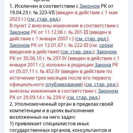
1.
Исключен в соответствии с
Законом
РК от
19.04.23 г. № 223-VII
(введен в действие с 1 мая
2023 г.) (
см. стар. ред.
)
В пункт 2 внесены изменения в соответствии с
Законом
РК от 11.12.06 г. № 201-III (введен в
действие с 1 января 2007 г.) (
см. стар. ред.
);
Законом
РК от 12.01.07 г. № 222-III (см.
сроки
введения в действие) (
см. стар. ред.
);
Законом
РК от 30.06.10 г. № 297-IV (введен в действие с 1
января 2011 г.); изложен в редакции
Закона
РК
от 05.07.11 г. № 452-IV (введен в действие по
истечении трех месяцев после его первого
официального
опубликования
) (
см. стар. ред.
);
внесены изменения в соответствии с
Законом
РК от 29.09.14 г. № 239-V (
см. стар. ред.
)
2.
Уполномоченный орган в пределах своей
компетенции и в целях выполнения
возложенных на него задач:
1) привлекает специалистов иных
государственных органов, консультантов и