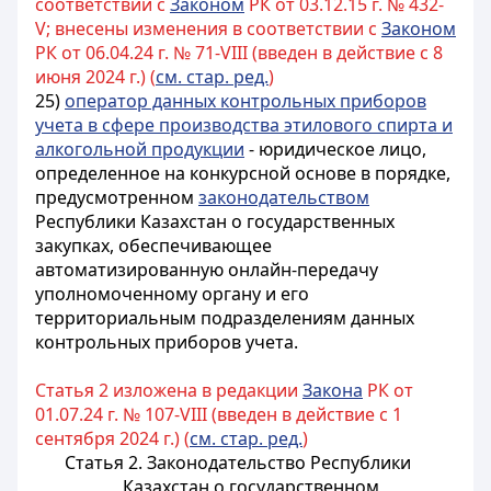
соответствии с
Законом
РК от 03.12.15 г. № 432-
V; внесены изменения в соответствии с
Законом
РК от 06.04.24 г. № 71-VIII (введен в действие с 8
июня 2024 г.) (
см. стар. ред.
)
25)
оператор данных контрольных приборов
учета в сфере производства этилового спирта и
алкогольной продукции
- юридическое лицо,
определенное
на конкурсной основе в порядке,
предусмотренном
законодательством
Республики Казахстан о государственных
закупках
, обеспечивающее
автоматизированную онлайн-передачу
уполномоченному органу и его
территориальным подразделениям данных
контрольных приборов учета.
Статья 2 изложена в редакции
Закона
РК от
01.07.24 г. № 107-VIII (введен в действие с 1
сентября 2024 г.) (
см. стар. ред.
)
Статья 2. Законодательство Республики
Казахстан о государственном