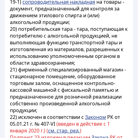
19-1)
сопроводительная накладная
на товары -
документ, предназначенный для контроля за
движением этилового спирта и (или)
алкогольной продукции;
20) потребительская тара - тара, поступающая к
потребителю с алкогольной продукцией, не
выполняющая функцию транспортной тары и
изготовленная из материалов, разрешенных к
использованию уполномоченным органом в
области здравоохранения;
21) фирменный специализированный магазин -
стационарное помещение, оборудованное
торговым залом, оснащенное контрольно-
кассовой машиной с фискальной памятью и
предназначенное для розничной реализации
собственно произведенной алкогольной
продукции;
22) исключен в соответствии с
Законом
РК от
05.01.21 г. № 407-VI
(введен в действие с 1
января 2020 г.) (
см. стар. ред.
)
Подпункт 23 изложен в редакции
Закона
РК от