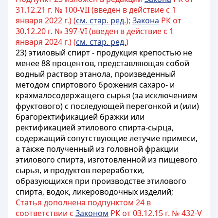
31.12.21 г. № 100-VII (введен в действие с 1
января 2022 г.) (
см. стар. ред.
);
Закона
РК от
30.12.20 г. № 397-VI (введен в действие с 1
января 2024 г.) (
см. стар. ред.
)
23) этиловый спирт - продукция крепостью не
менее 88 процентов, представляющая собой
водный раствор этанола, произведенный
методом спиртового брожения сахаро- и
крахмалосодержащего сырья (за исключением
фруктового) с последующей перегонкой и (или)
брагоректификацией бражки или
ректификацией этилового спирта-сырца,
содержащий сопутствующие летучие примеси,
а также полученный из головной фракции
этилового спирта, изготовленной из пищевого
сырья, и продуктов переработки,
образующихся при производстве этилового
спирта, водок, ликероводочных изделий;
Статья дополнена подпунктом 24 в
соответствии с
Законом
РК от 03.12.15 г. № 432-V