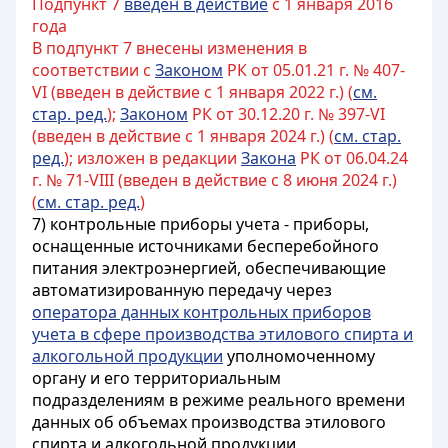
Подпункт 7
введен в действие
с 1 января 2016
года
В подпункт 7 внесены изменения в
соответствии с
Законом
РК от 05.01.21 г. № 407-
VI (введен в действие с 1 января 2022 г.) (
см.
стар. ред.
);
Законом
РК от 30.12.20 г. № 397-VI
(введен в действие с 1 января 2024 г.) (
см. стар.
ред.
); изложен в редакции
Закона
РК от 06.04.24
г. № 71-VIII (введен в действие с 8 июня 2024 г.)
(
см. стар. ред.
)
7)
контрольные приборы учета - приборы,
оснащенные источниками бесперебойного
питания электроэнергией, обеспечивающие
автоматизированную передачу через
оператора данных контрольных приборов
учета в сфере производства этилового спирта и
алкогольной продукции
уполномоченному
органу и его территориальным
подразделениям в режиме реального времени
данных об объемах производства этилового
спирта и алкогольной продукции,