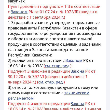
закупках
;
Пункт дополнен подпунктом 1-3 в соответствии
с
Законом
РК от 01.07.24 г. № 107-VIII (введен в
действие с 1 сентября 2024 г.)
1-3) разрабатывает и утверждает нормативные
правовые акты Республики Казахстан в сфере
государственного регулирования производства
и оборота этилового спирта и алкогольной
продукции в соответствии с целями и задачами
настоящего Закона и законодательством
Республики Казахстан;
2) исключен в соответствии с
Законом
РК от
16.05.14 г. № 203-V
(
см. стар. ред.
)
Подпункт 3 изложен в редакции
Закона
РК от
30.12.20 г. № 397-VI (введен в действие с 1
января 2024 г.) (
см. стар. ред.
)
3) относит алкогольную продукцию к тому или
иному виду в соответствии с
техническим
регламентом
;
Подпункт 4 изложен в редакции
Закона
РК от
18.06.14 г. № 210-V (введен в действие с 1 января