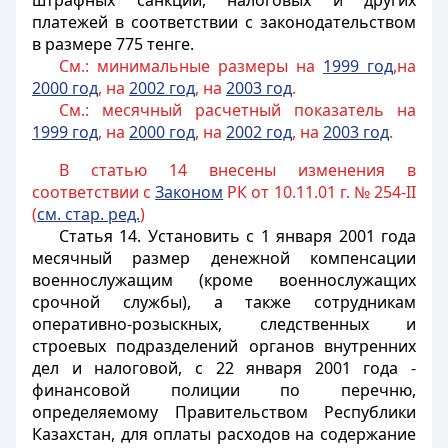
штрафных санкций, налоговых и других
платежей в соответствии с законодательством
в размере 775 тенге.
См.: минимальные размеры на
1999 год
,на
2000 год
, на
2002 год
, на
2003 год
.
См.: месячный расчетный показатель на
1999 год
, на
2000 год
, на
2002 год
, на
2003 год
.
В статью 14 внесены изменения в
соответствии с
Законом
РК от 10.11.01 г. № 254-II
(
см. стар. ред.
)
Статья 14
. Установить с 1 января 2001 года
месячный размер денежной компенсации
военнослужащим (кроме военнослужащих
срочной службы), а также сотрудникам
оперативно-розыскных, следственных и
строевых подразделений органов внутренних
дел и налоговой, с 22 января 2001 года -
финансовой полиции по перечню,
определяемому Правительством Республики
Казахстан, для оплаты расходов на содержание