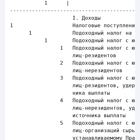
           1      |                     2
-----------------------------------------
                    I. Доходы            
1                   Налоговые поступления
      1             Подоходный налог на д
           1        Подоходный налог с юр
                1   Подоходный налог с юр
                    лиц-резидентов       
                2   Подоходный налог с юр
                    лиц-нерезидентов
                3   Подоходный налог с юр
                    лиц-резидентов, удерж
                    ника выплаты
                4   Подоходный налог с юр
                    лиц-нерезидентов, уде
                    источника выплаты
                5   Подоходный налог с юр
                    лиц-организаций сырье
                    устанавливаемому Прав