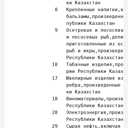
                    ки Казахстан
                8   Крепленные напитки,кр
                    бальзамы,произведенны
                    публики Казахстан
                9   Осетровая и лососевая
                    и лососевых рыб,делик
                    приготовленные из осе
                    рыб и икры,произведен
                    Республики Казахстан
               10   Табачные изделия,прои
                    рии Республики Казахс
               17   Ювелирные изделия из 
                    ребра,произведенные н
                    ки Казахстан
               18   Виноматериалы,произве
                    Республики Казахстан
               28   Электроэнергия,произв
                    Республики Казахстан
               29   Сырая нефть,включая г