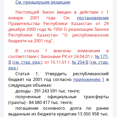
См. предыдущие редакции
Настоящий Закон введен в действие с 1
января 2001 года. См.
постановление
Правительства Республики Казахстан от 29
декабря 2000 года № 1950 О реализации Закона
Республики Казахстан "О республиканском
бюджете на 2001 год".
В статью 1 внесены изменения в
соответствии с Законами РК от 24.04.01 г.
№ 177-
II
(
см. стар. ред.
); от 10.11.01 г.
№ 254-II
(
см. стар.
ред.
)
Статья 1
. Утвердить республиканский
бюджет на 2001 год согласно
приложению 1
в
следующих объемах:
доходы - 391 243 591 тыс. тенге;
полученные официальные трансферты
(гранты) - 84 680 417 тыс. тенге;
погашение основного долга по ранее
выданным из бюджета кредитам 13 050 958 тыс.