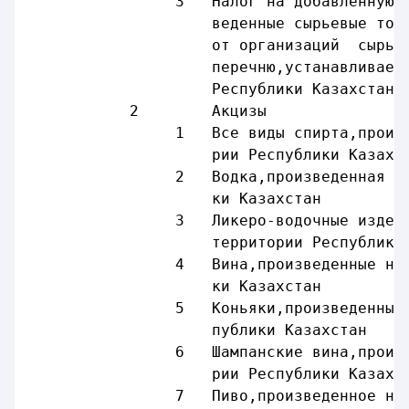
                3   Налог на добавленную 
                    веденные сырьевые тов
                    от организаций  сырье
                    перечню,устанавливаем
                    Республики Казахстан
           2        Акцизы               
                1   Все виды спирта,произ
                    рии Республики Казахс
                2   Водка,произведенная н
                    ки Казахстан
                3   Ликеро-водочные издел
                    территории Республики
                4   Вина,произведенные на
                    ки Казахстан
                5   Коньяки,произведенные
                    публики Казахстан
                6   Шампанские вина,произ
                    рии Республики Казахс
                7   Пиво,произведенное на