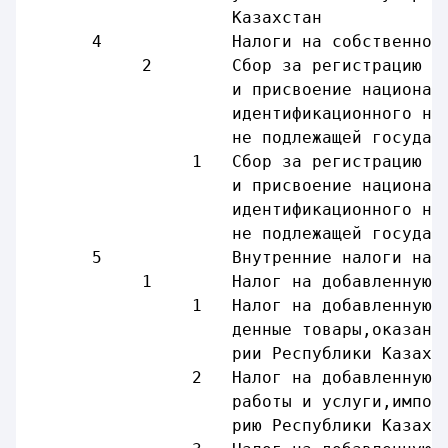
                    Казахстан
      4             Налоги на собственнос
           2        Сбор за регистрацию э
                    и присвоение национал
                    идентификационного но
                    не подлежащей государ
                1   Сбор за регистрацию э
                    и присвоение национал
                    идентификационного но
                    не подлежащей государ
      5             Внутренние налоги на 
           1        Налог на добавленную 
                1   Налог на добавленную 
                    денные товары,оказанн
                    рии Республики Казахс
                2   Налог на добавленную 
                    работы и услуги,импор
                    рию Республики Казахс