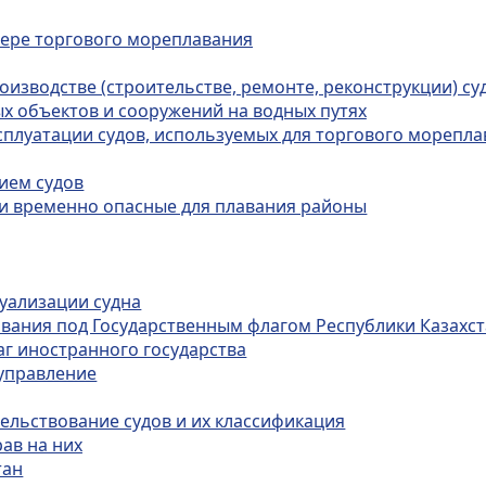
фере торгового мореплавания
оизводстве (строительстве, ремонте, реконструкции) су
х объектов и сооружений на водных путях
ксплуатации судов, используемых для торгового морепла
ием судов
ы и временно опасные для плавания районы
дуализации судна
авания под Государственным флагом Республики Казахс
аг иностранного государства
 управление
тельствование судов и их классификация
рав на них
тан