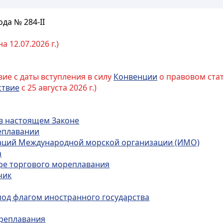
ода № 284-II
 12.07.2026 г.)
ствие с даты вступления в силу
Конвенции
о правовом стат
ствие
с 25 августа 2026 г.)
 в настоящем Законе
реплавании
даций Международной морской организации (ИМО)
а
ере торгового мореплавания
чик
 под флагом иностранного государства
ореплавания