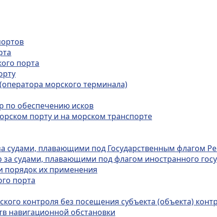
портов
рта
кого порта
орту
 (оператора морского терминала)
р по обеспечению исков
морском порту и на морском транспорте
 за судами, плавающими под Государственным флагом Ре
ор за судами, плавающими под флагом иностранного госу
 и порядок их применения
ого порта
ского контроля без посещения субъекта (объекта) конт
ств навигационной обстановки