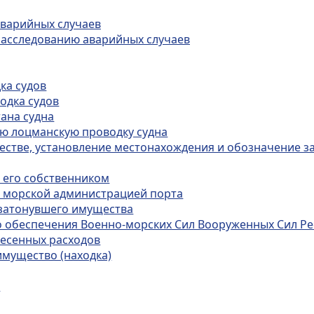
аварийных случаев
 расследованию аварийных случаев
ка судов
одка судов
тана судна
ую лоцманскую проводку судна
естве, установление местонахождения и обозначение 
а его собственником
а морской администрацией порта
 затонувшего имущества
о обеспечения Военно-морских Сил Вооруженных Сил Ре
есенных расходов
имущество (находка)
а