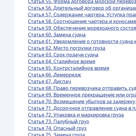
Статья 55. Форма договора морской перевоз
Статья 56. Длительный договор об организа
Статья 57. Содержание чартера. Уступка пра
Статья 58. Соотношение чартера и коносам
Статья 59. Обеспечение мореходного состоя
Статья 60. Замена судна
Статья 61. Уведомление о готовности судна к
Статья 62. Место погрузки груза
Статья 63. Срок подачи судна
Статья 64. Сталийное время
Статья 65. Контрсталийное время
Статья 66. Демерредж
Статья 67. Диспач
Статья 68. Право перевозчика отправить су
Статья 69. Временное прекращение или огр
Статья 70. Возмещение убытков за задержку
Статья 71. Досрочное отправление судна в 
Статья 72. Упаковка и маркировка груза
Статья 73. Палубный груз
Статья 74. Опасный груз
Статья 75. Замена груза