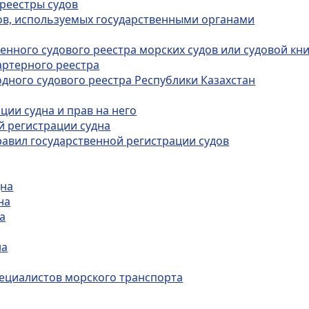
 реестры судов
дов, используемых государственными органами
венного судового реестра морских судов или судовой кн
чартерного реестра
одного судового реестра Республики Казахстан
ции судна и прав на него
й регистрации судна
равил государственной регистрации судов
дна
на
а
на
специалистов морского транспорта