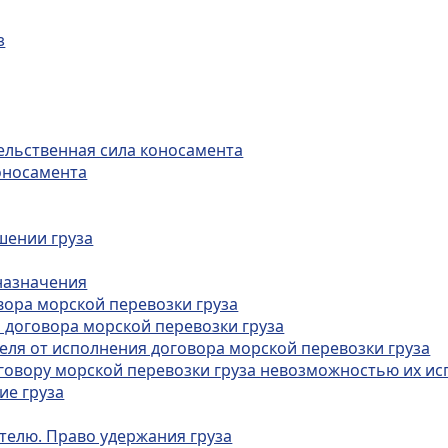
з
тельственная сила коносамента
оносамента
шении груза
 назначения
овора морской перевозки груза
я договора морской перевозки груза
теля от исполнения договора морской перевозки груза
оговору морской перевозки груза невозможностью их и
ие груза
ателю. Право удержания груза