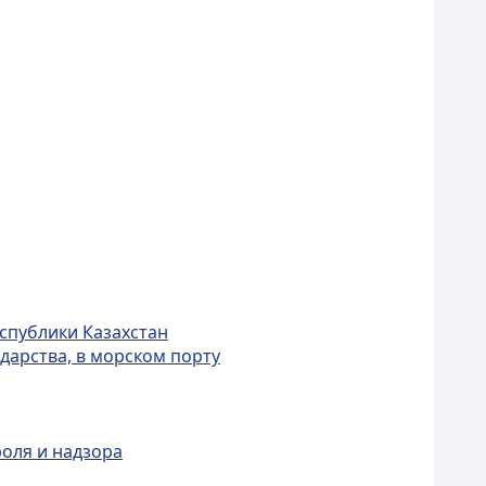
спублики Казахстан
дарства, в морском порту
роля и надзора