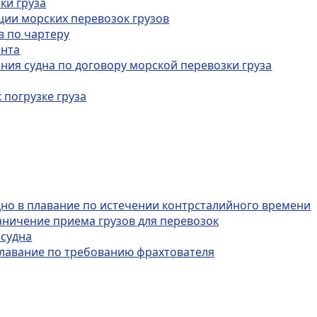
ки груза
ции морских перевозок грузов
в по чартеру
ента
ния судна по договору морской перевозки груза
 погрузке груза
дно в плавание по истечении контрсталийного времени
аничение приема грузов для перевозок
 судна
плавание по требованию фрахтователя