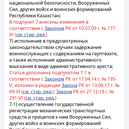
национальной безопасности, Вооруженных
Сил, других войск и воинских формирований
Республики Казахстан;
В подпункт 7 внесены изменения в
соответствии с
Законом
РК от 10.07.09 г. № 177-
IV (
см. стар. ред.
)
7) исполнение в предусмотренных
законодательством случаях задержания
военнослужащих с содержанием на гауптвахте,
а также исполнение административного
взыскания в виде административного ареста;
Статья дополнена подпунктом 7-1 в
соответствии с
Законом
РК от 17.04.14 г. № 195-
V; изложен в редакции
Закона
РК от 13.06.17 г. №
69-VI (
см. стар. ред.
);
Закона
РК от 27.12.19 г. №
291-VI (
см. стар. ред.
)
7-1) осуществление государственной
регистрации механических транспортных
средств и прицепов к ним Вооруженных Сил,
других войск и воинских формирований