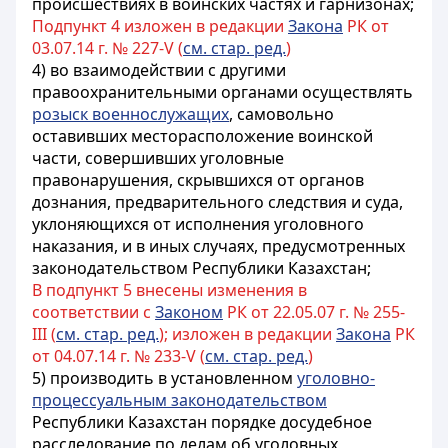
происшествиях в воинских частях и гарнизонах;
Подпункт 4 изложен в редакции
Закона
РК от
03.07.14 г. № 227-V (
см. стар. ред.
)
4) во взаимодействии с другими
правоохранительными органами осуществлять
розыск военнослужащих
, самовольно
оставивших месторасположение воинской
части, совершивших уголовные
правонарушения, скрывшихся от органов
дознания, предварительного следствия и суда,
уклоняющихся от исполнения уголовного
наказания, и в иных случаях, предусмотренных
законодательством Республики Казахстан;
В подпункт 5 внесены изменения в
соответствии с
Законом
РК от 22.05.07 г. № 255-
III (
см. стар. ред.
); изложен в редакции
Закона
РК
от 04.07.14 г. № 233-V (
см. стар. ред.
)
5) производить в установленном
уголовно-
процессуальным законодательством
Республики Казахстан порядке досудебное
расследование по делам об уголовных