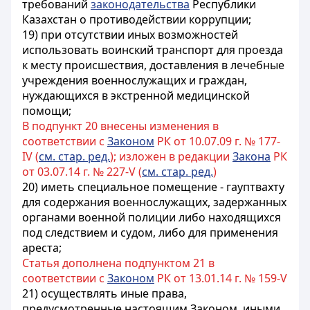
требований
законодательства
Республики
Казахстан о противодействии коррупции;
19) при отсутствии иных возможностей
использовать воинский транспорт для проезда
к месту происшествия, доставления в лечебные
учреждения военнослужащих и граждан,
нуждающихся в экстренной медицинской
помощи;
В подпункт 20 внесены изменения в
соответствии с
Законом
РК от 10.07.09 г. № 177-
IV (
см. стар. ред.
); изложен в редакции
Закона
РК
от 03.07.14 г. № 227-V (
см. стар. ред.
)
20) иметь специальное помещение - гауптвахту
для содержания военнослужащих, задержанных
органами военной полиции либо находящихся
под следствием и судом, либо для применения
ареста;
Статья дополнена подпунктом 21 в
соответствии с
Законом
РК от 13.01.14 г. № 159-V
21) осуществлять иные права,
предусмотренные настоящим Законом, иными