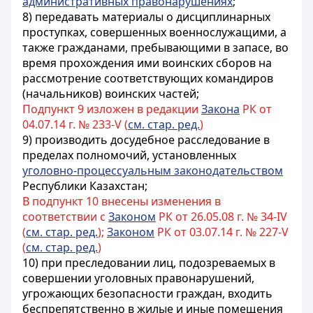
административных правонарушениях
;
8) передавать материалы о дисциплинарных
проступках, совершенных военнослужащими, а
также гражданами, пребывающими в запасе, во
время прохождения ими воинских сборов на
рассмотрение соответствующих командиров
(начальников) воинских частей;
Подпункт 9 изложен в редакции
Закона
РК от
04.07.14 г. № 233-V (
см. стар. ред.
)
9) производить досудебное расследование в
пределах полномочий, установленных
уголовно-процессуальным законодательством
Республики Казахстан;
В подпункт 10 внесены изменения в
соответствии с
Законом
РК от 26.05.08 г. № 34-IV
(
см. стар. ред.
);
Законом
РК от 03.07.14 г. № 227-V
(
см. стар. ред.
)
10) при преследовании лиц, подозреваемых в
совершении
уголовных правонарушений
,
угрожающих безопасности граждан, входить
беспрепятственно в жилые и иные помещения