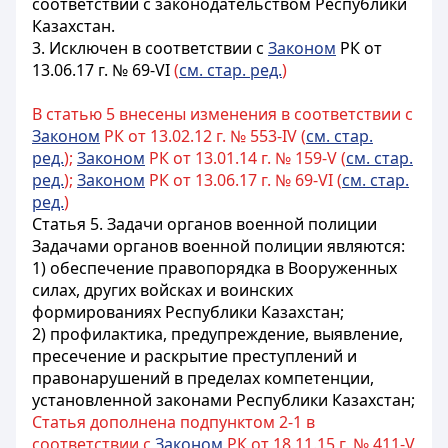
соответствии с законодательством Республики
Казахстан.
3. И
сключен в соответствии с
Законом
РК от
13.06.17 г. № 69-VI
(
см. стар. ред.
)
В статью 5 внесены изменения в соответствии с
Законом
РК от 13.02.12 г. № 553-IV (
см. стар.
ред.
);
Законом
РК от 13.01.14 г. № 159-V (
см. стар.
ред.
);
Законом
РК от 13.06.17 г. № 69-VI (
см. стар.
ред.
)
Статья 5. Задачи органов военной полиции
Задачами органов военной полиции являются:
1) обеспечение правопорядка в Вооруженных
силах, других войсках и воинских
формированиях Республики Казахстан;
2) профилактика, предупреждение, выявление,
пресечение и раскрытие преступлений и
правонарушений в пределах компетенции,
установленной законами Республики Казахстан;
Статья дополнена подпунктом 2-1 в
соответствии с
Законом
РК от 18.11.15 г. № 411-V