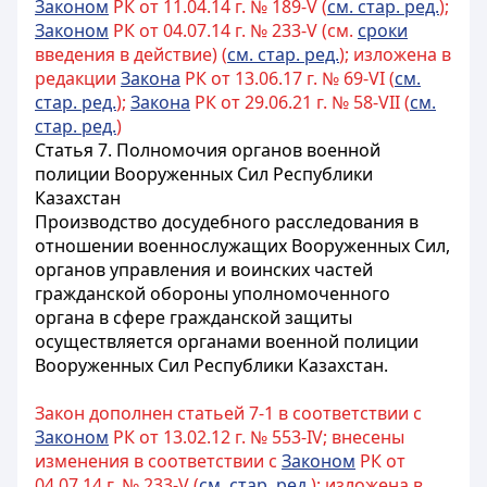
Законом
РК от 11.04.14 г. № 189-V (
см. стар. ред.
);
Законом
РК от 04.07.14 г. № 233-V (см.
сроки
введения в действие) (
см. стар. ред.
); изложена в
редакции
Закона
РК от 13.06.17 г. № 69-VI (
см.
стар. ред.
);
Закона
РК от 29.06.21 г. № 58-VII (
см.
стар. ред.
)
Статья 7. Полномочия органов военной
полиции Вооруженных Сил Республики
Казахстан
Производство досудебного расследования в
отношении военнослужащих Вооруженных Сил,
органов управления и воинских частей
гражданской обороны уполномоченного
органа в сфере гражданской защиты
осуществляется органами военной полиции
Вооруженных Сил Республики Казахстан.
Закон дополнен статьей 7-1 в соответствии с
Законом
РК от 13.02.12 г. № 553-IV; внесены
изменения в соответствии с
Законом
РК от
04.07.14 г. № 233-V (
см. стар. ред.
); изложена в