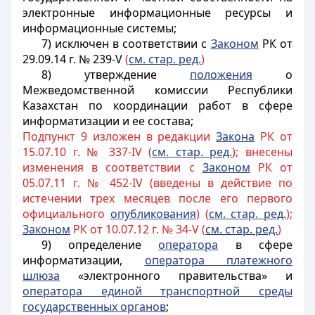
электронные информационные ресурсы и
информационные системы;
7) исключен в соответствии с
Законом
РК от
29.09.14 г. № 239-V
(
см. стар. ред.
)
8) утверждение
положения
о
Межведомственной комиссии Республики
Казахстан по координации работ в сфере
информатизации и ее состава;
Подпункт 9 изложен в редакции
Закона
РК от
15.07.10 г. № 337-IV (
см. стар. ред.
); внесены
изменения в соответствии с
Законом
РК от
05.07.11 г. № 452-IV (введены в действие по
истечении трех месяцев после его первого
официального
опубликования
) (
см. стар. ред.
);
Законом
РК от 10.07.12 г. № 34-V (
см. стар. ред.
)
9) определение
оператора
в сфере
информатизации,
оператора платежного
шлюза
«электронного правительства» и
оператора единой транспортной среды
государственных органов
;