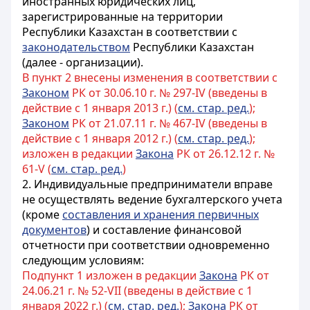
иностранных юридических лиц,
зарегистрированные на территории
Республики Казахстан в соответствии с
законодательством
Республики Казахстан
(далее - организации).
В пункт 2 внесены изменения в соответствии с
Законом
РК от 30.06.10 г. № 297-IV (введены в
действие с 1 января 2013 г.) (
см. стар. ред.
);
Законом
РК от 21.07.11 г. № 467-IV (введены в
действие с 1 января 2012 г.) (
см. стар. ред.
);
изложен в редакции
Закона
РК от 26.12.12 г. №
61-V (
см. стар. ред.
)
2. Индивидуальные предприниматели вправе
не осуществлять ведение бухгалтерского учета
(кроме
составления и хранения первичных
документов
) и составление финансовой
отчетности при соответствии одновременно
следующим условиям:
Подпункт 1 изложен в редакции
Закона
РК от
24.06.21 г. № 52-VII (введены в действие с 1
января 2022 г.) (
см. стар. ред.
);
Закона
РК от