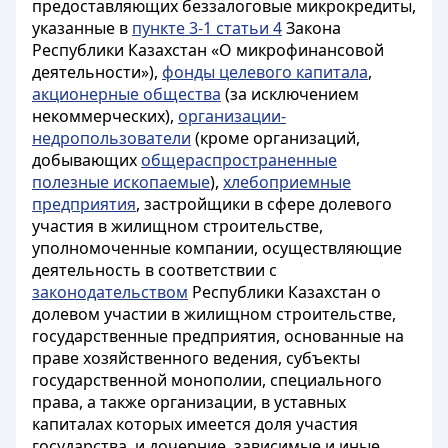
предоставляющих беззалоговые микрокредиты,
указанные в
пункте 3-1 статьи 4
Закона
Республики Казахстан «О микрофинансовой
деятельности»)
,
фонды целевого капитала
,
акционерные общества
(за исключением
некоммерческих),
организации-
недропользователи
(кроме организаций,
добывающих
общераспространенные
полезные ископаемые
),
хлебоприемные
предприятия
,
застройщики в сфере долевого
участия в жилищном строительстве,
уполномоченные компании, осуществляющие
деятельность в соответствии с
законодательством
Республики Казахстан о
долевом участии в жилищном строительстве,
государственные предприятия, основанные на
праве хозяйственного ведения, субъекты
государственной монополии, специального
права, а также организации, в уставных
капиталах которых имеется доля участия
государства, и дочерние, зависимые и иные