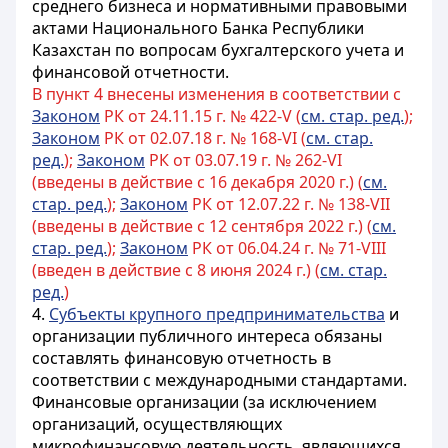
среднего бизнеса и нормативными правовыми
актами Национального Банка Республики
Казахстан по
вопросам бухгалтерского учета и
финансовой отчетности.
В пункт 4 внесены изменения в соответствии с
Законом
РК от 24.11.15 г. № 422-V (
см. стар. ред.
);
Законом
РК от 02.07.18 г. № 168-VI (
см. стар.
ред.
);
Законом
РК от 03.07.19 г. № 262-VI
(введены в действие с 16 декабря 2020 г.) (
см.
стар. ред.
);
Законом
РК от 12.07.22 г. № 138-VII
(введены в действие с 12 сентября 2022 г.) (
см.
стар. ред.
);
Законом
РК от 06.04.24 г. № 71-VIII
(введен в действие с 8 июня 2024 г.) (
см. стар.
ред.
)
4.
Субъекты крупного предпринимательства
и
организации публичного интереса обязаны
составлять финансовую отчетность в
соответствии с международными стандартами.
Финансовые организации
(за исключением
организаций, осуществляющих
микрофинансовую деятельность, являющихся