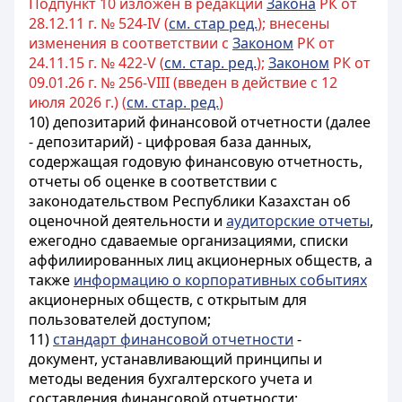
Подпункт 10 изложен в редакции
Закона
РК от
28.12.11 г. № 524-IV (
см. стар ред.
); внесены
изменения в соответствии с
Законом
РК от
24.11.15 г. № 422-V (
см. стар. ред.
);
Законом
РК от
09.01.26 г. № 256-VIII (введен в действие с 12
июля 2026 г.) (
см. стар. ред.
)
10) депозитарий финансовой отчетности (далее
- депозитарий) - цифровая база данных,
содержащая годовую финансовую отчетность,
отчеты об оценке в соответствии с
законодательством Республики Казахстан об
оценочной деятельности и
аудиторские отчеты
,
ежегодно сдаваемые организациями, списки
аффилиированных лиц акционерных обществ, а
также
информацию о корпоративных событиях
акционерных обществ, с открытым для
пользователей доступом;
11)
стандарт финансовой отчетности
-
документ, устанавливающий принципы и
методы ведения бухгалтерского учета и
составления финансовой отчетности;