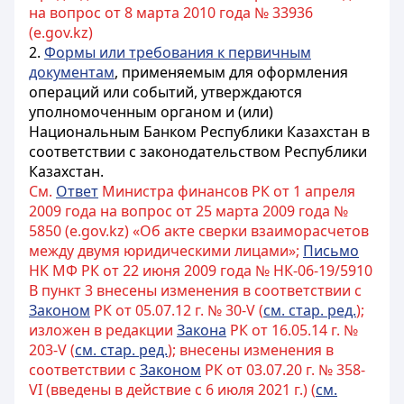
на вопрос от 8 марта 2010 года № 33936
(e.gov.kz)
2.
Формы или требования к первичным
документам
, применяемым для оформления
операций или событий, утверждаются
уполномоченным органом и (или)
Национальным Банком Республики Казахстан в
соответствии с законодательством Республики
Казахстан.
См.
Ответ
Министра финансов РК от 1 апреля
2009 года на вопрос от 25 марта 2009 года №
5850 (e.gov.kz) «Об акте сверки взаиморасчетов
между двумя юридическими лицами»;
Письмо
НК МФ РК от 22 июня 2009 года № НК-06-19/5910
В пункт 3 внесены изменения в соответствии с
Законом
РК от 05.07.12 г. № 30-V (
см. стар. ред.
);
изложен в редакции
Закона
РК от 16.05.14 г. №
203-V (
см. стар. ред.
); внесены изменения в
соответствии с
Законом
РК от 03.07.20 г. № 358-
VI (введены в действие с 6 июля 2021 г.) (
см.