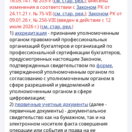
16.05.14 г. № 203-V (
см. стар. ред.
); внесены
изменения в соответствии с
Законом
РК от
24.11.21 г. № 75-VII (
см. стар. ред.
);
Законом
РК от
09.01.26 г. № 256-VIII (введен в действие с 12
июля 2026 г.) (
см. стар. ред.
)
1)
аккредитация
- признание уполномоченным
органом правомочий профессиональных
организаций бухгалтеров и организаций по
профессиональной сертификации бухгалтеров,
предусмотренных настоящим Законом,
подтвержденных свидетельством по
форме
,
утвержденной
уполномоченным органом по
согласованию с уполномоченным органом в
сфере разрешений и уведомлений и
уполномоченным органом
в сфере
цифровизации;
2)
первичные учетные документы
(далее -
первичные документы) - документальное
свидетельство как на бумажном, так и на
электронном носителе факта совершения
операции или события и права на ее