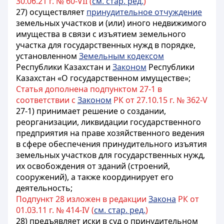
30.06.21 г. № 60-VII (
см. стар. ред.
)
27) осуществляет
принудительное отчуждение
земельных участков и (или) иного недвижимого
имущества в связи с изъятием земельного
участка для государственных нужд в порядке,
установленном
Земельным кодексом
Республики Казахстан и
Законом
Республики
Казахстан «О государственном имуществе»;
Статья дополнена подпунктом 27-1 в
соответствии с
Законом
РК от 27.10.15 г. № 362-V
27-1) принимает решение о создании,
реорганизации, ликвидации государственного
предприятия на праве хозяйственного ведения
в сфере обеспечения принудительного изъятия
земельных участков для государственных нужд,
их освобождения от зданий (строений,
сооружений), а также координирует его
деятельность;
Подпункт 28 изложен в редакции
Закона
РК от
01.03.11 г. № 414-IV (
см. стар. ред.
)
28) предъявляет иски в суд о принудительном