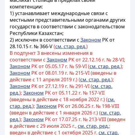
маслихат столицы в пределах своей
компетенции:
1) устанавливает международные связи с
местными представительными органами других
государств в соответствии с законодательством
Республики Казахстан;
2) исключен в соответствии с
Законом
РК от
28.10.15 г. № 366-V
(
см. стар. ред.
)
В подпункт 3 внесены изменения в
соответствии с
Законом
РК от 22.12.16 г. № 28-VI;
Законом
РК от 05.05.17 г. № 59-VI (
см. стар. ред.
);
Законом
РК от 08.01.19 г. № 215-VI (введены в
действие с 11 апреля 2019 г.) (
см. стар. ред.
);
Законом
РК от 27.12.19 г. № 291-VI (
см. стар.
ред.
);
Законом
РК от 05.11.22 г. № 157-VII
(введены в действие с 18 ноября 2022 г.) (
см.
стар. ред.
);
Законом
РК от 26.06.25 г. № 198-VIII
(введен в действие с 1 января 2026 г.) (
см. стар.
ред.
);
Законом
РК от 17.07.25 г. № 213-VIII (введен
в действие с 29 июля 2025 г.,
см. стар. ред.
;
введен в действие с 1 октября 2025 г.
см. стар.