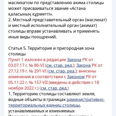
маслихатом по представлению акима столицы
может присваиваться звание «
Астана
қаласының құрметті»
.
2. Местный представительный орган (маслихат)
и местный исполнительный орган (акимат)
столицы вправе устанавливать и применять
иные виды поощрений.
Статья 5. Территория и пригородная зона
столицы
Пункт 1 изложен в редакции
Закона
РК от
03.07.17 г. № 86-VI (
см. стар. ред.
);
Закона
РК от
27.12.19 г. № 291-VI (
см. стар. ред.
); внесены
изменения в соответствии с
Законом
РК от
05.11.22 г. № 157-VII (введены в действие с 18
ноября 2022 г.) (
см. стар. ред.
)
1. Территорию столицы составляют земля,
водные объекты в границах
административно-
территориальных единиц столицы
,
устанавливаемых и изменяемых