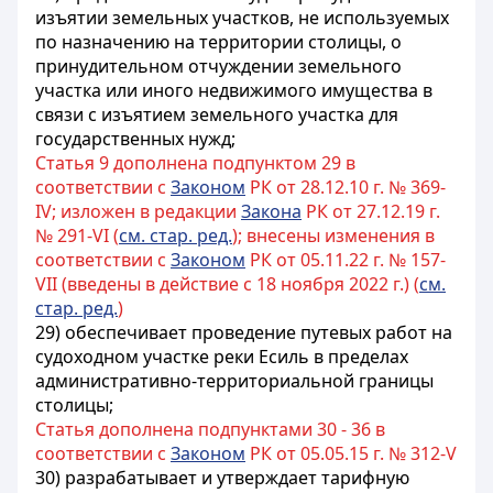
изъятии земельных участков, не используемых
по назначению на территории столицы, о
принудительном отчуждении земельного
участка или иного недвижимого имущества в
связи с изъятием земельного участка для
государственных нужд;
Статья 9 дополнена подпунктом 29 в
соответствии с
Законом
РК от 28.12.10 г. № 369-
IV; изложен в редакции
Закона
РК от 27.12.19 г.
№ 291-VI (
см. стар. ред.
); внесены изменения в
соответствии с
Законом
РК от 05.11.22 г. № 157-
VII (введены в действие с 18 ноября 2022 г.) (
см.
стар. ред.
)
29) обеспечивает проведение путевых работ на
судоходном участке реки Есиль в пределах
административно-территориальной границы
столицы;
Статья дополнена подпунктами 30 - 36 в
соответствии с
Законом
РК от 05.05.15 г. № 312-V
30) разрабатывает и утверждает тарифную