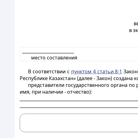
в
в э
________________________
место составления
В соответствии с
пунктом 4 статьи 8-1
Закон
Республике Казахстан» (далее - Закон) создана 
представители государственного органа по
имя, при наличии - отчество):
______________________________________________________
______________________________________________________