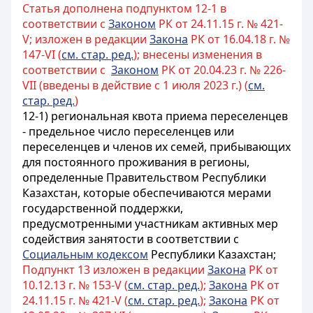
Статья дополнена подпунктом 12-1 в
соответствии с
Законом
РК от 24.11.15 г. № 421-
V; изложен в редакции
Закона
РК от 16.04.18 г. №
147-VI (
см. стар. ред.
); внесены изменения в
соответствии с
Законом
РК от 20.04.23 г. № 226-
VII (введены в действие с 1 июля 2023 г.) (
см.
стар. ред.
)
12-1) региональная квота приема переселенцев
- предельное число переселенцев или
переселенцев и членов их семей, прибывающих
для постоянного проживания в регионы,
определенные Правительством Республики
Казахстан, которые обеспечиваются мерами
государственной поддержки,
предусмотренными участникам активных мер
содействия занятости в соответствии с
Социальным кодексом
Республики Казахстан
;
Подпункт 13 изложен в редакции
Закона
РК от
10.12.13 г. № 153-V (
см. стар. ред.
);
Закона
РК от
24.11.15 г. № 421-V (
см. стар. ред.
);
Закона
РК от