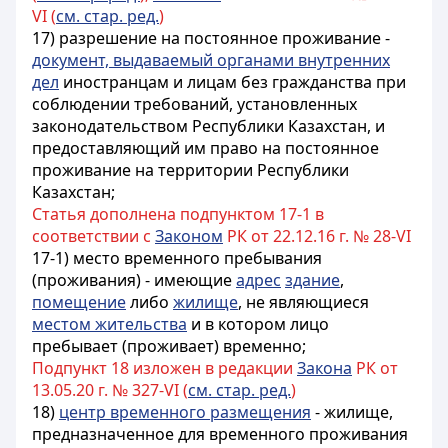
VI (
см. стар. ред.
)
17) разрешение на постоянное проживание -
документ, выдаваемый органами внутренних
дел
иностранцам и лицам без гражданства
при
соблюдении требований, установленных
законодательством Республики Казахстан, и
предоставляющий им право на постоянное
проживание на территории Республики
Казахстан;
Статья дополнена подпунктом 17-1 в
соответствии с
Законом
РК от 22.12.16 г. № 28-VI
17-1) место временного пребывания
(проживания) - имеющие
адрес
здание
,
помещение
либо
жилище
, не являющиеся
местом жительства
и в котором лицо
пребывает (проживает) временно;
Подпункт 18 изложен в редакции
Закона
РК от
13.05.20 г. № 327-VI (
см. стар. ред.
)
18)
центр временного размещения
- жилище,
предназначенное для временного проживания