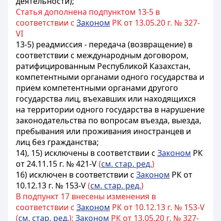
деятельности);
Статья дополнена подпунктом 13-5 в
соответствии с
Законом
РК от 13.05.20 г. № 327-
VI
13-5) реадмиссия - передача (возвращение) в
соответствии с международным договором,
ратифицированным Республикой Казахстан,
компетентными органами одного государства и
прием компетентными органами другого
государства лиц, въехавших или находящихся
на территории одного государства в нарушение
законодательства по вопросам въезда, выезда,
пребывания или проживания иностранцев и
лиц без гражданства;
14), 15) исключены в соответствии с
Законом
РК
от 24.11.15 г. № 421-V
(
см. стар. ред.
)
16) исключен в соответствии с
Законом
РК от
10.12.13 г. № 153-V
(
см. стар. ред.
)
В подпункт 17 внесены изменения в
соответствии с
Законом
РК от 10.12.13 г. № 153-V
(
см. стар. ред.
);
Законом
РК от 13.05.20 г. № 327-