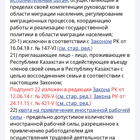
исполнительный орган
, осуществляющий в
пределах своей компетенции руководство в
области миграции населения, регулирование
миграционных процессов, координацию
работы и реализацию государственной
политики в области миграции населения;
20-1) исключен в соответствии с
Законом
РК от
16.04.18 г. № 147-VI
(
см. стар. ред.
)
21) приглашающее лицо - лицо, проживающее в
Республике Казахстан и содействующее въезду
членов своей семьи в Республику Казахстан с
целью воссоединения семьи в соответствии с
настоящим Законом;
Подпункт 22 изложен в редакции
Закона
РК от
12.06.14 г. № 209-V (
см. стар. ред.
);
Закона
РК от
24.11.15 г. № 421-V (
см. стар. ред.
)
22)
квота на привлечение иностранной рабочей
силы
- предельно допустимое количество
иностранной рабочей силы, разрешенное к
привлечению работодателем для
осуществления трудовой деятельности на