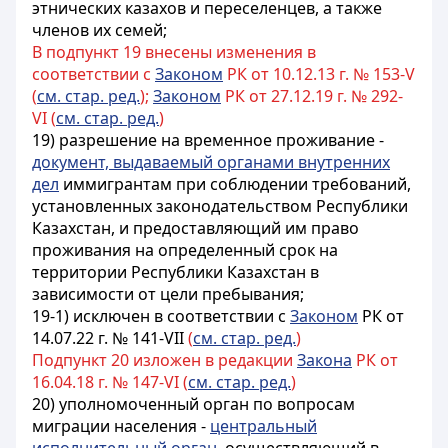
этнических казахов и переселенцев, а также
членов их семей;
В подпункт 19 внесены изменения в
соответствии с
Законом
РК от 10.12.13 г. № 153-V
(
см. стар. ред.
);
Законом
РК от 27.12.19 г. № 292-
VI (
см. стар. ред.
)
19) разрешение на временное проживание -
документ, выдаваемый органами внутренних
дел
иммигрантам при соблюдении требований,
установленных законодательством Республики
Казахстан, и предоставляющий им право
проживания на определенный срок на
территории Республики Казахстан в
зависимости от цели пребывания;
19-1) исключен в соответствии с
Законом
РК от
14.07.22 г. № 141-VII
(
см. стар. ред.
)
Подпункт 20 изложен в редакции
Закона
РК от
16.04.18 г. № 147-VI (
см. стар. ред.
)
20) уполномоченный орган по вопросам
миграции населения -
центральный