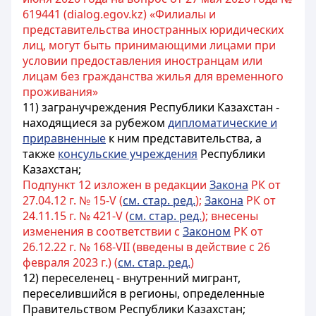
619441 (dialog.egov.kz) «Филиалы и
представительства иностранных юридических
лиц, могут быть принимающими лицами при
условии предоставления иностранцам или
лицам без гражданства жилья для временного
проживания»
11) загранучреждения Республики Казахстан -
находящиеся за рубежом
дипломатические и
приравненные
к ним представительства, а
также
консульские учреждения
Республики
Казахстан;
Подпункт 12 изложен в редакции
Закона
РК от
27.04.12 г. № 15-V (
см. стар. ред.
);
Закона
РК от
24.11.15 г. № 421-V (
см. стар. ред.
); внесены
изменения в соответствии с
Законом
РК от
26.12.22 г. № 168-VII (введены в действие с 26
февраля 2023 г.) (
см. стар. ред.
)
12) переселенец - внутренний мигрант,
переселившийся
в регионы, определенные
Правительством Республики Казахстан;