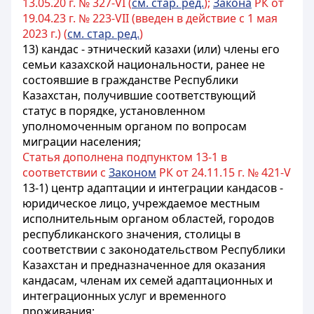
13.05.20 г. № 327-VI (
см. стар. ред.
);
Закона
РК от
19.04.23 г. № 223-VII (введен в действие с 1 мая
2023 г.) (
см. стар. ред.
)
13) кандас - этнический казахи (или) члены его
семьи казахской национальности, ранее не
состоявшие в гражданстве Республики
Казахстан, получившие соответствующий
статус в порядке, установленном
уполномоченным органом по вопросам
миграции населения;
Статья дополнена подпунктом 13-1 в
соответствии с
Законом
РК от 24.11.15 г. № 421-V
13-1) центр адаптации и интеграции
кандасов
-
юридическое лицо, учреждаемое местным
исполнительным органом областей, городов
республиканского значения, столицы в
соответствии с законодательством Республики
Казахстан и предназначенное для оказания
кандасам
, членам их семей адаптационных и
интеграционных услуг и временного
проживания;