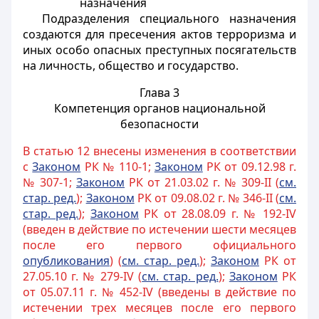
назначения
Подразделения специального назначения
создаются для пресечения
актов терроризма
и
иных особо опасных преступных посягательств
на личность, общество и государство.
Глава 3
Компетенция органов национальной
безопасности
В статью 12 внесены изменения в соответствии
с
Законом
РК № 110-1;
Законом
РК от 09.12.98 г.
№ 307-1;
Законом
РК от 21.03.02 г. № 309-II (
см.
стар. ред.
);
Законом
РК от 09.08.02 г. № 346-II (
см.
стар. ред.
);
Законом
РК от 28.08.09 г. № 192-IV
(введен в действие по истечении шести месяцев
после его первого официального
опубликования
) (
см. стар. ред.
);
Законом
РК от
27.05.10 г. № 279-IV (
см. стар. ред.
);
Законом
РК
от 05.07.11 г. № 452-IV (введены в действие по
истечении трех месяцев после его первого