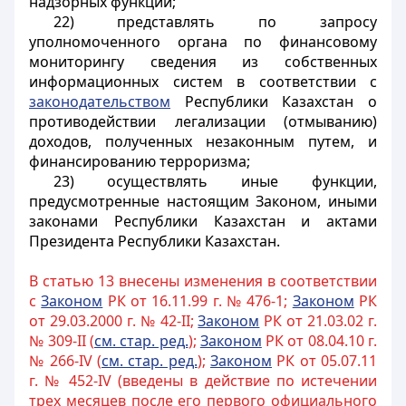
надзорных функций;
22) представлять по запросу
уполномоченного органа по финансовому
мониторингу сведения из собственных
информационных систем в соответствии с
законодательством
Республики Казахстан о
противодействии легализации (отмыванию)
доходов, полученных незаконным путем, и
финансированию терроризма;
23) осуществлять иные функции,
предусмотренные настоящим Законом, иными
законами Республики Казахстан и актами
Президента Республики Казахстан.
В статью 13 внесены изменения в соответствии
с
Законом
РК от 16.11.99 г. № 476-1;
Законом
РК
от 29.03.2000 г. № 42-II;
Законом
РК от 21.03.02 г.
№ 309-II (
см. стар. ред.
);
Законом
РК от 08.04.10 г.
№ 266-IV (
см. стар. ред.
);
Законом
РК от 05.07.11
г. № 452-IV (введены в действие по истечении
трех месяцев после его первого официального