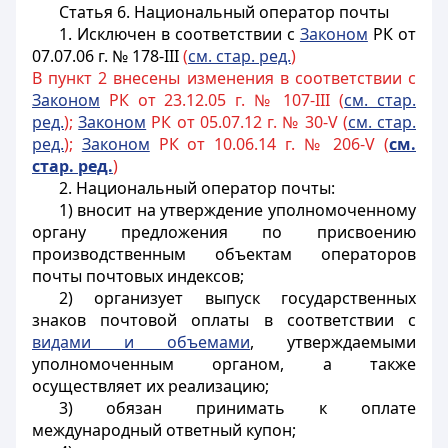
Статья 6. Национальный оператор почты
1. Исключен в соответствии с
Законом
РК от
07.07.06 г. № 178-III
(
см. стар. ред.
)
В пункт 2 внесены изменения в соответствии с
Законом
РК от 23.12.05 г. № 107-III (
см. стар.
ред.
);
Законом
РК от 05.07.12 г. № 30-V (
см. стар.
ред.
);
Законом
РК от 10.06.14 г. № 206-V (
см.
стар. ред.
)
2. Национальный оператор почты:
1) вносит на утверждение уполномоченному
органу предложения по присвоению
производственным объектам операторов
почты почтовых индексов;
2) организует выпуск государственных
знаков почтовой оплаты в соответствии с
видами и объемами
, утверждаемыми
уполномоченным органом, а также
осуществляет их реализацию;
3) обязан принимать к оплате
международный ответный купон;