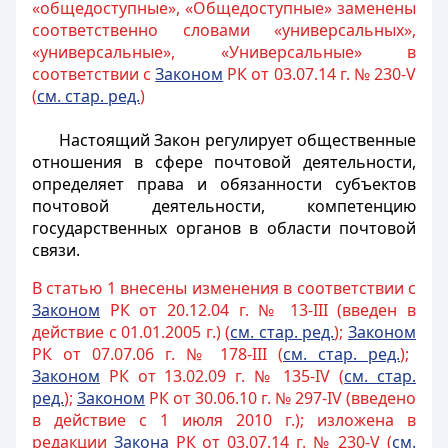
«общедоступные», «Общедоступные» заменены
соответственно словами «универсальных»,
«универсальные», «Универсальные» в
соответствии с
Законом
РК от 03.07.14 г. № 230-V
(
см.
стар. ред.
)
Настоящий Закон регулирует общественные
отношения в сфере почтовой деятельности,
определяет права и обязанности субъектов
почтовой деятельности, компетенцию
государственных органов в области почтовой
связи.
В статью 1 внесены изменения в соответствии с
Законом
РК от 20.12.04 г. № 13-III (введен в
действие с 01.01.2005 г.) (
см. стар. ред.
);
Законом
РК от 07.07.06 г. № 178-III (
см. стар. ред.
);
Законом
РК от 13.02.09 г. № 135-IV (
см. стар.
ред.
);
Законом
РК от 30.06.10 г. № 297-IV (введено
в действие с 1 июля 2010 г.); изложена в
редакции
Закона
РК от 03.07.14 г. № 230-V (
см.