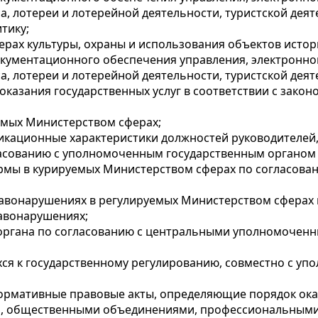
а, лотереи и лотерейной деятельности, туристской деят
тику;
ерах культуры, охраны и использования объектов истор
окументационного обеспечения управления, электронно
а, лотереи и лотерейной деятельности, туристской деят
оказания государственных услуг в соответствии с закон
уемых Министерством сферах;
фикационные характеристики должностей руководителей,
асованию с уполномоченным государственным органом 
нормы в курируемых Министерством сферах по согласо
равонарушениях в регулируемых Министерством сферах 
авонарушениях;
о органа по согласованию с центральными уполномочен
хся к государственному регулированию, совместно с уп
нормативные правовые акты, определяющие порядок оказ
ми, общественными объединениями, профессиональным