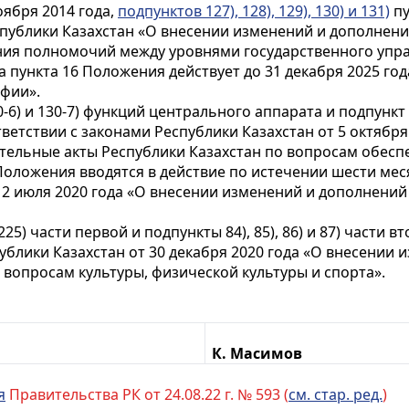
оября 2014 года,
подпунктов 127), 128), 129), 130) и 131)
пу
публики Казахстан «О внесении изменений и дополнени
ния полномочий между уровнями государственного упра
 пункта 16 Положения действует до 31 декабря 2025 год
афии».
, 130-6) и 130-7) функций центрального аппарата и подпун
тветствии с законами Республики Казахстан от 5 октября
тельные акты Республики Казахстан по вопросам обесп
6 Положения вводятся в действие по истечении шести м
 2 июля 2020 года «О внесении изменений и дополнени
) и 225) части первой и подпункты 84), 85), 86) и 87) част
ублики Казахстан от 30 декабря 2020 года «О внесении
 вопросам культуры, физической культуры и спорта».
К. Масимов
я
Правительства РК от 24.08.22 г. № 593 (
см. стар. ред.
)