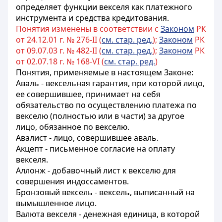
определяет функции векселя как платежного
инструмента и средства кредитования.
Понятия изменены в соответствии с
Законом
РК
от 24.12.01 г. № 276-II (
см. стар. ред.
);
Законом
РК
от 09.07.03 г. № 482-II (
см. стар. ред.
);
Законом
РК
от 02.07.18 г. № 168-VI (
см. стар. ред.
)
Понятия, применяемые в настоящем Законе:
Аваль - вексельная гарантия, при которой лицо,
ее совершившее, принимает на себя
обязательство по осуществлению платежа по
векселю (полностью или в части) за другое
лицо, обязанное по векселю.
Авалист - лицо, совершившее аваль.
Акцепт - письменное согласие на оплату
векселя.
Аллонж - добавочный лист к векселю для
совершения индоссаментов.
Бронзовый вексель - вексель, выписанный на
вымышленное лицо.
Валюта векселя - денежная единица, в которой