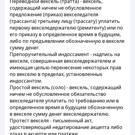
Переводной вексель (тратта) - вексель,
содержащий ничем не обусловленное
предложение (приказ) векселедателя
(трассанта) третьему лицу (трассату) уплатить
первому векселедержателю (ремитенту) или по
его приказу в определенное время в будущем,
либо по предъявлении обозначенную в векселе
сумму денег.
Препоручительный индоссамент - надпись на
векселе, совершенная векселедержателем и
имеющая целью перенесение некоторых прав
по векселю в пределах, установленных
индоссантом.
Простой вексель (соло) - вексель, содержащий
ничем не обусловленное обязательство
векселедателя уплатить по требованию или в
определенное время в будущем обозначенную
в векселе сумму денег векселедержателю.
Протест векселя - письменный акт,
удостоверяющий недатирование акцепта либо
отказ в акцепте или платеже.