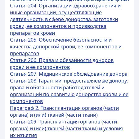
Статья 204. Организации здравоохранения и
иные организации, осуществляющие
деятельность в сфере донорства, заготовки
крови, ее компонентов и производства
препаратов крови
Статья 205. Обеспечение безопасности и
качества донорской крови, ее компонентов и
препаратов
Статья 206. Права и обязанности доноров
крови и ее компонентов
Статья 207. Медицинское обследование донора
Статья 208. Гарантии, предоставляемые донору,
права и обязанности работодателей и
организаций по развитию донорства крови и ее
компонентов
Параграф 2. Трансплантация органов (части
органа) и (или) тканей (части ткани)
Статья 209. Трансплантация органов (части
органа) и (или) тканей (части ткани) и условия
их изъятия