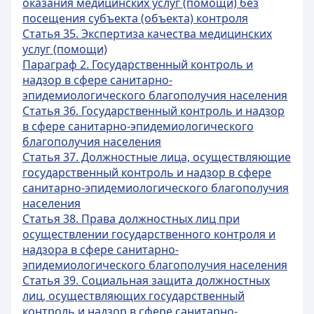
оказания медицинских услуг (помощи) без
посещения субъекта (объекта) контроля
Статья 35. Экспертиза качества медицинских
услуг (помощи)
Параграф 2. Государственный контроль и
надзор в сфере санитарно-
эпидемиологического благополучия населения
Статья 36. Государственный контроль и надзор
в сфере санитарно-эпидемиологического
благополучия населения
Статья 37. Должностные лица, осуществляющие
государственный контроль и надзор в сфере
санитарно-эпидемиологического благополучия
населения
Статья 38. Права должностных лиц при
осуществлении государственного контроля и
надзора в сфере санитарно-
эпидемиологического благополучия населения
Статья 39. Социальная защита должностных
лиц, осуществляющих государственный
контроль и надзор в сфере санитарно-