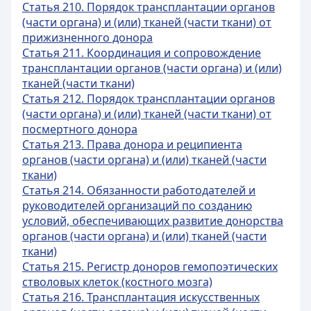
Статья 210. Порядок трансплантации органов
(части органа) и (или) тканей (части ткани) от
прижизненного донора
Статья 211. Координация и сопровождение
трансплантации органов (части органа) и (или)
тканей (части ткани)
Статья 212. Порядок трансплантации органов
(части органа) и (или) тканей (части ткани) от
посмертного донора
Статья 213. Права донора и реципиента
органов (части органа) и (или) тканей (части
ткани)
Статья 214. Обязанности работодателей и
руководителей организаций по созданию
условий, обеспечивающих развитие донорства
органов (части органа) и (или) тканей (части
ткани)
Статья 215. Регистр доноров гемопоэтических
стволовых клеток (костного мозга)
Статья 216. Трансплантация искусственных