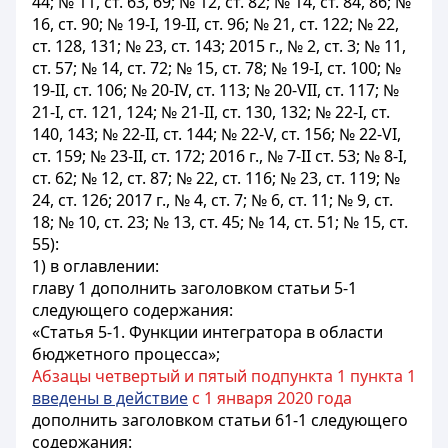
44; № 11, ст. 63, 69; № 12, ст. 82; № 14, ст. 84, 86; №
16, ст. 90; № 19-I, 19-II, ст. 96; № 21, ст. 122; № 22,
ст. 128, 131; № 23, ст. 143; 2015 г., № 2, ст. 3; № 11,
ст. 57; № 14, ст. 72; № 15, ст. 78; № 19-I, ст. 100; №
19-II, ст. 106; № 20-IV, ст. 113; № 20-VII, ст. 117; №
21-I, ст. 121, 124; № 21-II, ст. 130, 132; № 22-I, ст.
140, 143; № 22-II, ст. 144; № 22-V, ст. 156; № 22-VI,
ст. 159; № 23-II, ст. 172; 2016 г., № 7-II ст. 53; № 8-I,
ст. 62; № 12, ст. 87; № 22, ст. 116; № 23, ст. 119; №
24, ст. 126; 2017 г., № 4, ст. 7; № 6, ст. 11; № 9, ст.
18; № 10, ст. 23; № 13, ст. 45; № 14, ст. 51; № 15, ст.
55):
1) в оглавлении:
главу 1 дополнить заголовком статьи 5-1
следующего содержания:
«Статья 5-1. Функции интегратора в области
бюджетного процесса»;
Абзацы четвертый и пятый подпункта 1 пункта 1
введены в действие
с 1 января 2020 года
дополнить заголовком статьи 61-1 следующего
содержания: