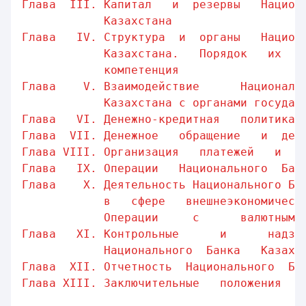
Глава  III. Капитал   и  резервы   Национ
Казахстана
Глава   IV. Структура  и  органы   Национ
Казахстана.   Порядок   их  ф
компетенция
Глава    V. Взаимодействие      Националь
Казахстана с органами государ
Глава   VI. Денежно-кредитная   политика 
Глава  VII. Денежное   обращение   и  ден
Глава VIII. Организация   платежей   и  п
Глава   IХ. Операции   Национального  Бан
Глава    Х. Деятельность Национального Ба
в   сфере   внешнеэкономическ
Операции     с      валютными
Глава   ХI. Контрольные      и      надзо
Национального  Банка   Казахс
Глава  ХII. Отчетность  Национального  Ба
Глава XIII. Заключительные   положения   