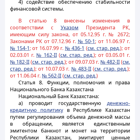
4) содействие обеспечению стабильности
финансовой системы.
В статью 8 внесены изменения в
соответствии с
Указом
Президента РК,
имеющим силу закона, от 05.12.95 г. № 2672;
Законами РК от 07.12.96 г.
№ 50-1
; от 11.06.97 г.
№ 154-1
; от 16.07.99 г.
№ 436-1
(
см. стар. ред.
); от
02.03.01 г.
№ 162-II
(
см. стар. ред.
); от 03.05.01 г.
№ 182-II
(
см. стар. ред.
); от 09.07.03 г.
№ 482-II
(
см.
стар. ред.
); от 10.07.03 г.
№ 483-II
(
см. стар. ред.
);
от 11.06.04 г.
№ 562-II
(
см. стар. ред.
)
Статья 8.
Функции, полномочия и права
Национального Банка Казахстана
Национальный Банк Казахстана:
а) проводит государственную
денежно-
кредитную политику
в Республике Казахстан
путем регулирования объема денежной массы
в обращении, является единственным
эмитентом банкнот и монет на территории
Республики Казахстан, эмитирует ценные