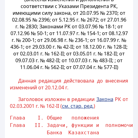
соответствии с Указами Президента РК,
имеющими силу закона, от 20.07.95 № 2370; от
02.08.95 № 2396; от 5.12.95
г. № 2672; от 27.01.96
г. № 2830; Законами РК от 03.07.96 № 18-1; от
07.12.96 № 50-1; от 11.07.97 г. № 154-1; от 08.12.97
г. № 200-1; от
29.06.98 г. № 236-1; от 16.07.99 г. №
436-1; от 29.03.00 г. № 42-II; от
18.12.00 г. № 128-II;
от 02.03.01 г. № 162-II; от 03.05.01 г. № 182-II;
от
09.07.03 г. № 482-II; от 10.07.03 г. № 483-II; ; от
11.06.04 г. № 562-II; от 07.07.04 г. № 577-II)
Данная редакция действовала до внесения
изменений от 20.12.04 г.
Заголовок изложен в редакции
Закона
РК от
02.03.2001 г. № 162-II (
см. стар. ред.
)
Глава    I. Общие   положения            
Глава   II. Задачи, функции и  полномочия
Банка  Казахстана