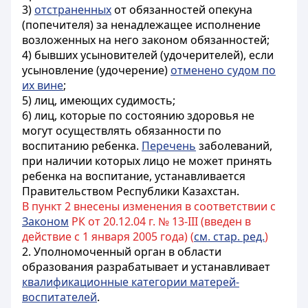
3)
отстраненных
от обязанностей опекуна
(попечителя) за ненадлежащее исполнение
возложенных на него законом обязанностей;
4) бывших
усыновителей (удочерителей), если
усыновление (удочерение)
отменено судом по
их вине
;
5) лиц, имеющих судимость;
6) лиц, которые по состоянию здоровья не
могут осуществлять обязанности по
воспитанию ребенка.
Перечень
заболеваний,
при наличии которых лицо не может принять
ребенка на воспитание, устанавливается
Правительством Республики Казахстан.
В пункт 2 внесены изменения в соответствии с
Законом
РК от 20.12.04 г. № 13-III (введен в
действие с 1 января 2005 года) (
см. стар. ред.
)
2. Уполномоченный орган в области
образования разрабатывает и устанавливает
квалификационные категории матерей-
воспитателей
.