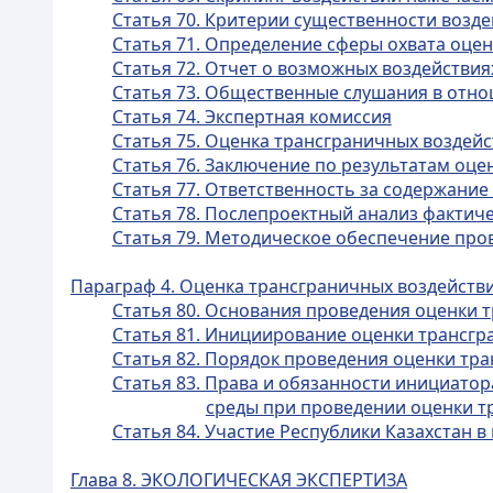
Статья 70. Критерии существенности возд
Статья 71. Определение сферы охвата оце
Статья 72. Отчет о возможных воздействия
Статья 73. Общественные слушания в отно
Статья 74. Экспертная комиссия
Статья 75. Оценка трансграничных воздей
Статья 76. Заключение по результатам оц
Статья 77. Ответственность за содержание
Статья 78. Послепроектный анализ фактич
Статья 79. Методическое обеспечение про
Параграф 4. Оценка трансграничных воздейств
Статья 80. Основания проведения оценки 
Статья 81. Инициирование оценки трансгра
Статья 82. Порядок проведения оценки тр
Статья 83. Права и обязанности инициато
среды при проведении оценки т
Статья 84. Участие Республики Казахстан 
Глава 8. ЭКОЛОГИЧЕСКАЯ ЭКСПЕРТИЗА