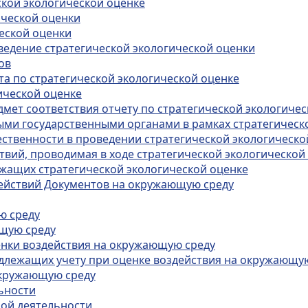
ской экологической оценке
ической оценки
ческой оценки
оведение стратегической экологической оценки
ов
та по стратегической экологической оценке
гической оценке
дмет соответствия отчету по стратегической экологиче
ными государственными органами в рамках стратегическ
ественности в проведении стратегической экологическо
твий, проводимая в ходе стратегической экологической
ежащих стратегической экологической оценке
действий Документов на окружающую среду
ю среду
ющую среду
енки воздействия на окружающую среду
подлежащих учету при оценке воздействия на окружающу
 окружающую среду
ьности
мой деятельности