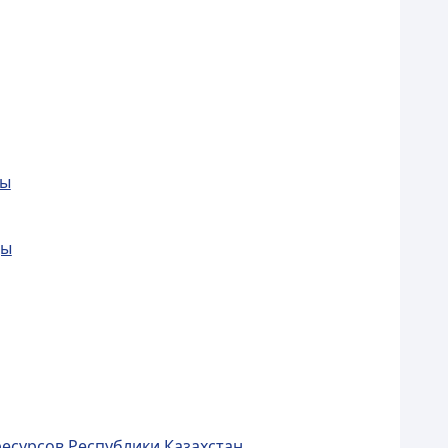
ды
ды
есурсов Республики Казахстан