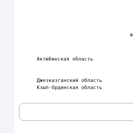
в
      Актюбинская область             
                                      
                                      
      Джезказганский область          
      Кзыл-Ординская область          
                                      