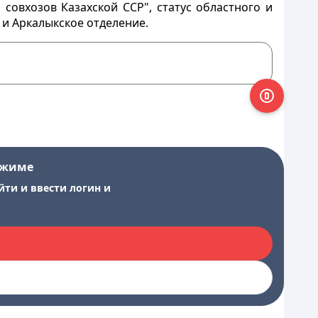
совхозов Казахской ССР", статус областного и
 и Аркалыкское отделение.
ежиме
йти и ввести логин и