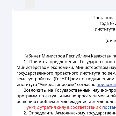
Постановле
года № 
института
(с и
Кабинет Министров Республики Казахстан п
1. Принять предложение Государственног
Министерством экономики, Министерством наук
государственного проектного института по зе
землеустройства (ГосНПЦзем) с подчинением
института "Акмолагипрозем" согласно
приложе
Возложить на Государственный научно-про
программ по актуальным вопросам земельной 
решению проблем землевладения и землепользо
Пункт 2 утратил силу в соответствии с
поста
2. Определить Акмолинскому государственн