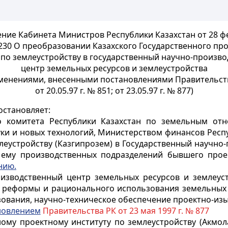
ние Кабинета Министров Республики Казахстан от 28 ф
230 О преобразовании Казахского Государственного пр
 по землеустройству в государственный научно-произв
центр земельных ресурсов и землеустройства
зменениями, внесенными постановлениями Правительст
от 20.05.97 г. № 851; от 23.05.97 г. № 877)
остановляет:
о комитета Республики Казахстан по земельным отн
и и новых технологий, Министерством финансов Респу
млеустройству (Казгипрозем) в Государственный научно
 ему производственных подразделений бывшего проек
нию.
изводственный центр земельных ресурсов и землеуст
реформы и рационального использования земельных р
вания, научно-техническое обеспечение проектно-изы
новлением
Правительства РК от 23 мая 1997 г. № 877
ому проектному институту по землеустройству (Акмол