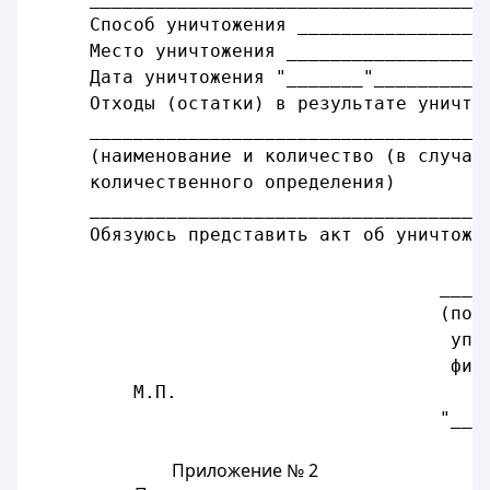
     Способ уничтожения _________________
     Место уничтожения __________________
     Дата уничтожения "_______"__________
     Отходы (остатки) в результате уничто
     ____________________________________
     (наименование и количество (в случае
     количественного определения)
     ____________________________________
     Обязуюсь представить акт об уничтоже
                                     ____
                                     (под
                                      упо
                                      физ
         М.П.
                                     "___
Приложение № 2