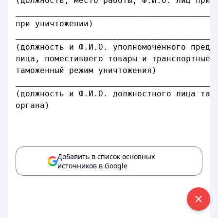
(должность, место работы, Ф.И.О. лиц прис
_________________________________________
при уничтожении)                         
_________________________________________
(должность и Ф.И.О. уполномоченного предс
лица, поместившего товары и транспортные 
таможенный режим уничтожения)
_________________________________________
(должность и Ф.И.О. должностного лица там
органа)
                                         
Добавить в список основных
источников в Google