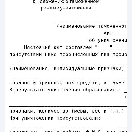
к Положению о таможенном
режиме уничтожения
              ___________________________
                (наименование таможенного
Акт
об уничтожении
     Настоящий акт составлен "____"______
присутствии ниже перечисленных лиц произв
_________________________________________
(наименование, индивидуальные признаки, к
_________________________________________
товаров и транспортных средств, а также с
В результате уничтожения образовались: __
                                       (н
_________________________________________
признаки, количество (меры, вес и т.п.) о
При уничтожении присутствовали:
_________________________________________