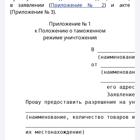
в заявлении (
Приложение № 2
) и акте
(Приложение № 3).
Приложение № 1
к Положению о таможенном
режиме уничтожения
                          В _____________
                            (наименование
                          от ____________
                             (наименовани
                             ____________
                               его адрес)
Заявление
     Прошу предоставить разрешение на уни
     ____________________________________
     (наименование, количество товаров ил
     ____________________________________
     их местонахождение)
     ____________________________________