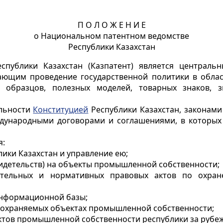
П О Л О Ж Е Н И Е
о Национальном патентном ведомстве
Республики Казахстан
спублики Казахстан (Казпатент) является централ
вающим проведение государственной политики в обл
х образцов, полезных моделей, товарных знаков, 
ельности
Конституцией
Республики Казахстан, законами
дународными договорами и соглашениями, в которых 
я:
ики Казахстан и управление ею;
видетельств) на объекты промышленной собственности;
дательных и нормативных правовых актов по охра
информационной базы;
охраняемых объектах промышленной собственности;
ктов промышленной собственности республики за рубе