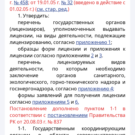
г.
№ 458
; от 19.01.05 г.
№ 32
(введено в действие с
01.02.05 г.) (
см. стар. ред.
)
1. Утвердить:
перечень государственных органов
(лицензиаров), уполномоченных выдавать
лицензии, на виды деятельности, подлежащие
лицензированию, согласно
приложению 1
;
образцы форм лицензии и приложения к
лицензии согласно приложениям
2
и
3
.
перечень лицензируемых видов
деятельности, по которым необходимо
заключение органов санитарного,
экологического, горно-технического надзора и
госэнергонадзора, согласно
приложению 4;
формы заявлений для получения лицензии
согласно
приложениям 5
и
6.
Постановление дополнено пунктом 1-1 в
соответствии с
постановлением
Правительства
РК от 20.08.03 г. № 837
1-1. Государственным координирующим