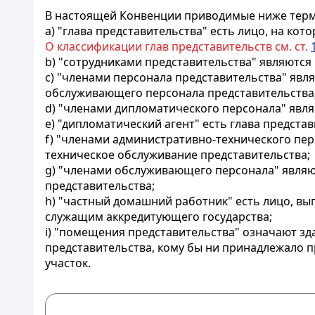
В настоящей Конвенции приводимые ниже тер
а) "глава представительства" есть лицо, на ко
О классификации глав представительств см. ст.
b) "сотрудниками представительства" являются
с) "членами персонала представительства" явл
обслуживающего персонала представительства
d) "членами дипломатического персонала" явл
е) "дипломатический агент" есть глава предста
f) "членами административно-технического пе
техническое обслуживание представительства;
g) "членами обслуживающего персонала" явля
представительства;
h) "частный домашний работник" есть лицо, в
служащим аккредитующего государства;
i) "помещения представительства" означают зд
представительства, кому бы ни принадлежало 
участок.