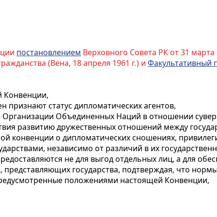
нции
постановлением
Верховного Совета РК от 31 марта 
ажданства (Вена, 18 апреля 1961 г.) и
Факультативный 
й Конвенции,
ен признают статус дипломатических агентов,
 Организации Объединенных Наций в отношении сувере
твия развитию дружественных отношений между госуда
ой конвенции о дипломатических сношениях, привилеги
дарствами, независимо от различий в их государствен
предоставляются не для выгод отдельных лиц, а для об
в, представляющих государства, подтверждая, что норм
предусмотренные положениями настоящей Конвенции,