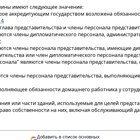
мины имеют следующее значение:
торое аккредитующим государством возложена обязанност
14
 глава представительства и члены персонала представит
яются члены дипломатического персонала, администрат
;
яются члены персонала представительства, имеющие ди
вительства или член дипломатического персонала предс
рсонала" являются члены персонала представительства
ются члены персонала представительства, выполняющи
ыполняющее обязанности домашнего работника у сотруд
ания или части зданий, используемые для целей предст
право собственности на них, включая обслуживающий да
Добавить в список основных