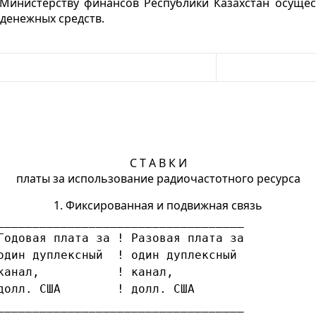
, Министерству финансов Республики Казахстан осущес
денежных средств.
С Т А В К И
платы за использование радиочастотного ресурса
1. Фиксированная и подвижная связь
___________________________________
Годовая плата за ! Разовая плата за
один дуплексный  ! один дуплексный
канал,           ! канал,
долл. США        ! долл. США
___________________________________