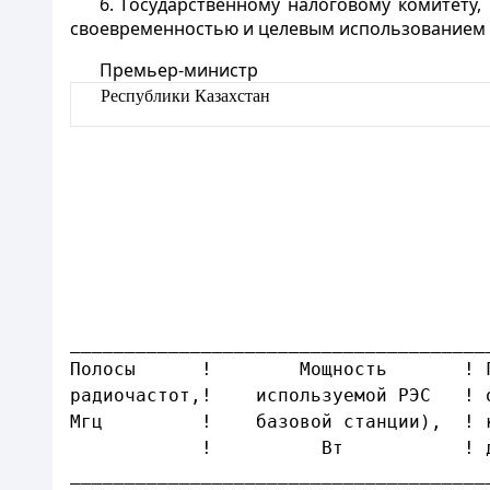
6. Государственному налоговому комитету
своевременностью и целевым использованием 
Премьер-министр
Республики Казахстан
______________________________________
Полосы      !        Мощность       ! 
радиочастот,!    используемой РЭС   ! 
Мгц         !    базовой станции),  ! 
            !          Вт           ! 
______________________________________