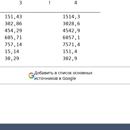
       3         !        4
___________________________________
  151,43              1514,3
  302,86              3028,6
  454,29              4542,9
  605,71              6057,1
  757,14              7571,4
  15,14               151,4
  30,29               302,9
Добавить в список основных
источников в Google