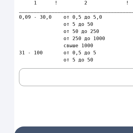
     1      !         2             ! 
______________________________________
0,09 - 30,0    от 0,5 до 5,0          
               от 5 до 50             
               от 50 до 250           
               от 250 до 1000         
               свыше 1000             
31 - 100       от 0,5 до 5            
               от 5 до 50             