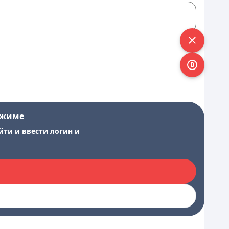
ежиме
йти и ввести логин и