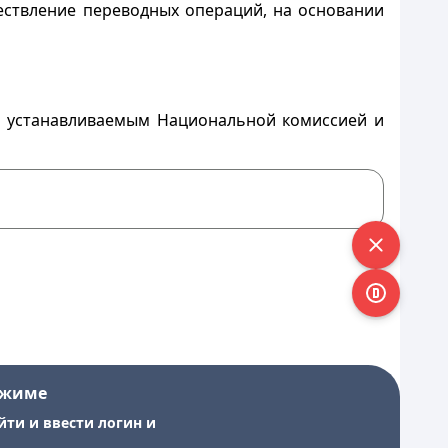
ествление переводных операций, на основании
м, устанавливаемым Национальной комиссией и
ежиме
йти и ввести логин и