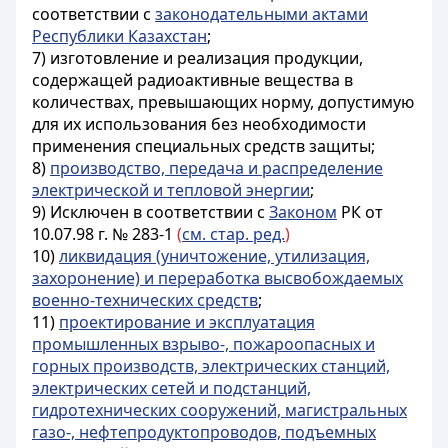
соответствии с
законодательными актами
Республики Казахстан
;
7) изготовление и реализация продукции,
содержащей радиоактивные вещества в
количествах, превышающих норму, допустимую
для их использования без необходимости
применения специальных средств защиты;
8)
производство, передача и распределение
электрической и тепловой энергии
;
9)
Исключен в соответствии с
Законом
РК от
10.07.98 г. № 283-1
(
см. стар. ред.
)
10)
ликвидация (уничтожение, утилизация,
захоронение) и переработка высвобождаемых
военно-технических средств
;
11)
проектирование и эксплуатация
промышленных взрыво-, пожароопасных и
горных производств, электрических станций,
электрических сетей и подстанций,
гидротехнических сооружений, магистральных
газо-, нефтепродуктопроводов, подъемных