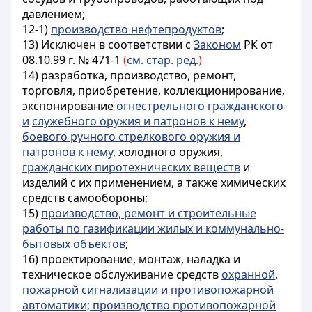
давлением;
12-1)
производство нефтепродуктов
;
13)
Исключен в соответствии с
Законом
РК от
08.10.99 г. № 471-1
(
см. стар. ред.
)
14) разработка, производство, ремонт,
торговля, приобретение, коллекционирование,
экспонирование
огнестрельного гражданского
и
служебного оружия и патронов к нему
,
боевого ручного стрелкового оружия и
патронов к нему
, холодного оружия,
гражданских пиротехнических веществ
и
изделий с их применением, а также химических
средств самообороны;
15)
производство, ремонт и строительные
работы по газификации жилых и коммунально-
бытовых объектов
;
16) проектирование, монтаж, наладка и
техническое обслуживание средств
охранной
,
пожарной сигнализации и противопожарной
автоматики; производство противопожарной