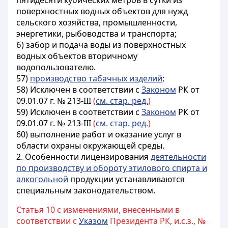
пятидесяти кубических метров в сутки из
поверхностных водных объектов для нужд
сельского хозяйства, промышленности,
энергетики, рыбоводства и транспорта;
б) забор и подача воды из поверхностных
водных объектов вторичному
водопользователю.
57)
производство табачных изделий
;
58) Исключен в соответствии с
Законом
РК от
09.01.07 г. № 213-III
(
см. стар. ред.
)
59) Исключен в соответствии с
Законом
РК от
09.01.07 г. № 213-III
(
см. стар. ред.
)
60) выполнение работ и оказание услуг в
области охраны окружающей среды.
2. Особенности лицензирования
деятельности
по производству и обороту этилового спирта и
алкогольной
продукции устанавливаются
специальным законодательством.
Статья 10 с изменениями, внесенными в
соответствии с
Указом
Президента РК, и.с.з., №