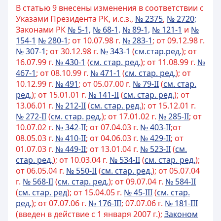
В статью 9 внесены изменения в соответствии с
Указами Президента РК, и.с.з.,
№ 2375
,
№ 2720;
Законами РК
№ 5-1,
№ 68-1,
№ 89-1,
№ 121-1
и
№
154-1
№ 280-1
; от 10.07.98 г.
№ 283-1
; от 09.12.98 г.
№ 307-1
; от 30.12.98 г.
№ 343-1
(
см.стар.ред.
); от
16.07.99 г.
№ 430-1
(
см. стар. ред.
); от 11.08.99 г.
№
467-1
; от 08.10.99 г.
№ 471-1
(
см. стар. ред.
); от
10.12.99 г.
№ 491
; от 05.07.00 г.
№ 79-II
(
см. стар.
ред.
); от 15.01.01 г.
№ 141-II
(
см. стар. ред.
); от
13.06.01 г.
№ 212-II
(
см. стар. ред.
); от 15.12.01 г.
№ 272-II
(
см. стар. ред.
); от 17.01.02 г.
№ 285-II
; от
10.07.02 г.
№ 342-II
; от 07.04.03 г.
№ 403-II
;от
08.05.03 г.
№
410-II
; от 04.06.03 г.
№ 429-II
; от
01.07.03 г.
№ 449-II
; от 13.01.04 г.
№ 523-II
(
см.
стар. ред.
); от 10.03.04 г.
№ 534-II
(
см. стар. ред.
);
от 06.05.04 г.
№ 550-II
(
см. стар. ред.
); от 05.07.04
г.
№ 568-II
(
см. стар. ред.
); от 09.07.04 г.
№ 584-II
(
см. стар. ред
); от 15.04.05 г.
№ 45-III
(
см. стар.
ред.
); от 07.07.06 г.
№ 176-III
; 07.07.06 г.
№ 181-III
(введен в действие с 1 января 2007 г.);
Законом