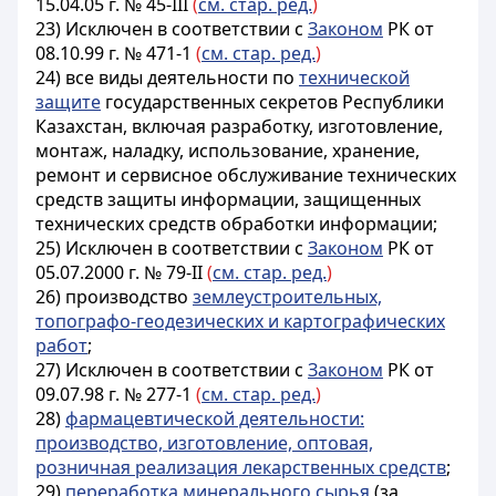
15.04.05 г. № 45-III
(
см. стар. ред.
)
23)
Исключен в соответствии с
Законом
РК от
08.10.99 г. № 471-1
(
см. стар. ред.
)
24) все виды деятельности по
технической
защите
государственных секретов Республики
Казахстан, включая разработку, изготовление,
монтаж, наладку, использование, хранение,
ремонт и сервисное обслуживание технических
средств защиты информации, защищенных
технических средств обработки информации;
25)
Исключен в соответствии с
Законом
РК от
05.07.2000 г. № 79-II
(
см. стар. ред.
)
26) производство
землеустроительных,
топографо-геодезических и картографических
работ
;
27)
Исключен в соответствии с
Законом
РК от
09.07.98 г. № 277-1
(
см. стар. ред.
)
28)
фармацевтической деятельности:
производство, изготовление, оптовая,
розничная реализация лекарственных средств
;
29)
переработка минерального сырья
(за