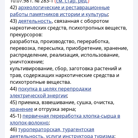
10.07.98 г. № 283-1
(
см. стар. ред.
)
42)
археологические и реставрационные
работы памятников истории и культуры
;
43)
деятельность
, связанная с оборотом
наркотических средств, психотропных веществ,
прекурсоров:
разработка, производство, переработка,
перевозка, пересылка, приобретение, хранение,
распределение, реализация, использование,
уничтожение;
культивирование, сбор, заготовка растений и
трав, содержащих наркотические средства и
психотропные вещества.
44)
покупка в целях перепродажи
электрической энергии
;
45) приемка, взвешивание, сушка, очистка,
хранение
и отгрузка зерна;
45-1)
первичная переработка хлопка-сырца в
хлопок-волокно
;
46)
туроператорская, турагентская
деятельность,
услуги инструктора туризма
;