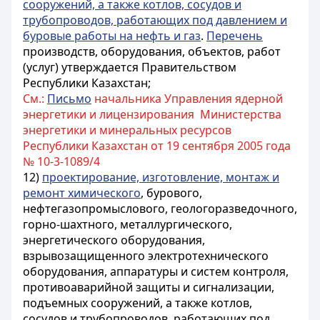
сооружений, а также котлов, сосудов и
трубопроводов, работающих под давлением и
буровые работы на нефть и газ
.
Перечень
производств, оборудования, объектов, работ
(услуг) утверждается Правительством
Республики Казахстан;
См.:
Письмо
начальника Управления ядерной
энергетики и лицензирования Министерства
энергетики и минеральных ресурсов
Республики Казахстан от 19 сентября 2005 года
№ 10-3-1089/4
12)
проектирование, изготовление, монтаж и
ремонт химического
, бурового,
нефтегазопромыслового, геологоразведочного,
горно-шахтного, металлургического,
энергетического оборудования,
взрывозащищенного электротехнического
оборудования, аппаратуры и систем контроля,
противоаварийной защиты и сигнализации,
подъемных сооружений, а также котлов,
сосудов и трубопроводов, работающих под