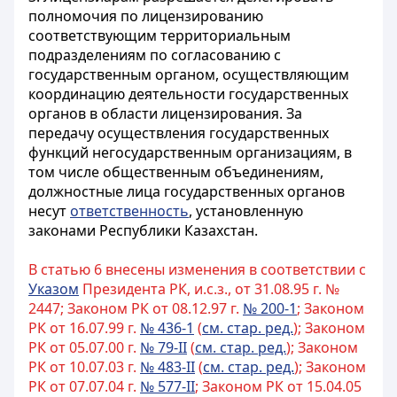
полномочия по лицензированию
соответствующим территориальным
подразделениям по согласованию с
государственным органом, осуществляющим
координацию деятельности государственных
органов в области лицензирования. За
передачу осуществления государственных
функций негосударственным организациям, в
том числе общественным объединениям,
должностные лица государственных органов
несут
ответственность
, установленную
законами Республики Казахстан.
В статью 6 внесены изменения в соответствии с
Указом
Президента РК, и.с.з., от 31.08.95 г. №
2447; Законом РК от 08.12.97 г.
№ 200-1
; Законом
РК от 16.07.99 г.
№ 436-1
(
см. стар. ред.
); Законом
РК от 05.07.00 г.
№ 79-II
(
см. стар. ред.
); Законом
РК от 10.07.03 г.
№ 483-II
(
см. стар. ред.
); Законом
РК от 07.07.04 г.
№ 577-II
; Законом РК от 15.04.05