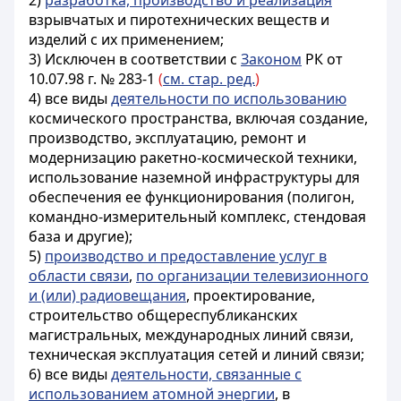
2)
разработка, производство и реализация
взрывчатых и пиротехнических веществ и
изделий с их применением;
3)
Исключен в соответствии с
Законом
РК от
10.07.98 г. № 283-1
(
см. стар. ред.
)
4) все виды
деятельности по использованию
космического пространства, включая создание,
производство, эксплуатацию, ремонт и
модернизацию ракетно-космической техники,
использование наземной инфраструктуры для
обеспечения ее функционирования (полигон,
командно-измерительный комплекс, стендовая
база и другие);
5)
производство и предоставление услуг в
области связи
,
по организации телевизионного
и (или) радиовещания
, проектирование,
строительство общереспубликанских
магистральных, международных линий связи,
техническая эксплуатация сетей и линий связи;
6) все виды
деятельности, связанные с
использованием атомной энергии
, в