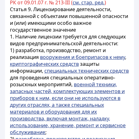
РК от 09.01.07 г. № 213-III (
см. стар. ред.
)
Статья 9.
Лицензирование деятельности,
связанной с объектами повышенной опасности
и (или) имеющими особо важное
государственное значение
1. Наличие лицензии требуется для следующих
видов предпринимательской деятельности:
1) разработка, производство, ремонт и
реализация
вооружения и боеприпасов к нему
,
криптографических средств
защиты
информации,
специальных технических средств
для проведения специальных оперативно-
розыскных мероприятий,
военной техники,
запасных частей, комплектующих элементов и
приборов к ним, если они не используются в
других отраслях, а также специальных
материалов и оборудования для их
производства, включая монтаж, наладку,
использование, хранение, ремонт и сервисное
обслуживание
;