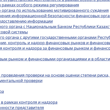
 в рамках особого режима регулирования
о органа по использованию мотивированного суждения
печения информационной безопасности финансовых орг
редоставлению информации
ного органа с Национальным Банком Республики Казахс
совой системы
о органа с другими государственными органами Республ
ие, контроль и надзор финансовых рынков и финансов
ния контроля и надзора за финансовым рынком и финан
совым рынком и финансовыми организациями и в област
и проведения проверки на основе оценки степени риска
ументальной проверки
ра
 в рамках контроля и надзора
занности представителя