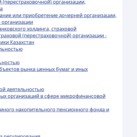
ой (перестраховочной) организации,
га
здание или приобретение дочерней организации,
е организации
анковского холдинга, страховой
траховой (перестраховочной) организации -
лики Казахстан
ельностью
льностью
убъектов рынка ценных бумаг и иных
вой деятельностью
емых организаций в сфере микрофинансовой
единого накопительного пенсионного фонда и
ма регулирования