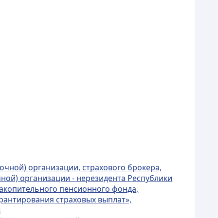
очной) организации, страхового брокера,
чной) организации - нерезидента Республики
 накопительного пенсионного фонда,
рантирования страховых выплат»,
в