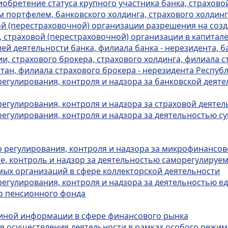
риобретение статуса крупного участника банка, страхов
портфелем, банковского холдинга, страхового холдин
вой (перестраховочной) организации разрешения на со
, страховой (перестраховочной) организации в капитал
ей деятельности банка, филиала банка - нерезидента, б
и, страхового брокера, страхового холдинга, филиала с
тан, филиала страхового брокера - нерезидента Респуб
регулирования, контроля и надзора за банковской деят
регулирования, контроля и надзора за страховой деяте
регулирования, контроля и надзора за деятельностью с
го регулирования, контроля и надзора за микрофинансо
ние, контроль и надзор за деятельностью саморегулиру
мых организаций в сфере коллекторской деятельности
регулирования, контроля и надзора за деятельностью 
о пенсионного фонда
а иной информации в сфере финансового рынка
ия осуществления деятельности в рамках особого режи