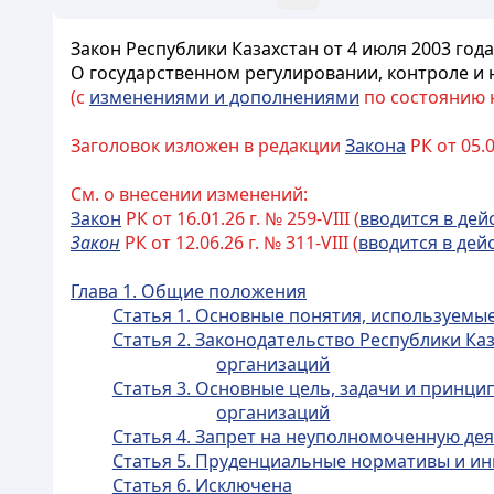
Закон Республики Казахстан от 4 июля 2003 года
О государственном регулировании, контроле и
(с
изменениями и дополнениями
по состоянию на
Заголовок изложен в редакции
Закона
РК от 05.0
См. о внесении изменений:
Закон
РК от 16.01.26 г. № 259-VIII (
вводится в дей
Закон
РК от 12.06.26 г. № 311-VIII (
вводится в дей
Глава 1. Общие положения
Статья 1. Основные понятия, используемы
Статья 2. Законодательство Республики Ка
организаций
Статья 3. Основные цель, задачи и принц
организаций
Статья 4. Запрет на неуполномоченную де
Статья 5. Пруденциальные нормативы и и
Статья 6. Исключена