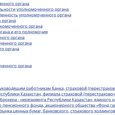
ченного органа
тельности уполномоченного органа
исленность уполномоченного органа
о органа
олномоченного органа
ргана и его полномочия
нного органа
оченного органа
го органа
ченного органа
руководящим работникам банка, страховой (перестрахов
еспублики Казахстан, филиала страховой (перестрахово
 брокера - нерезидента Республики Казахстан, единого
 пенсионного фонда, акционерного общества «Фонд га
ынка ценных бумаг, банковского, страхового холдинго