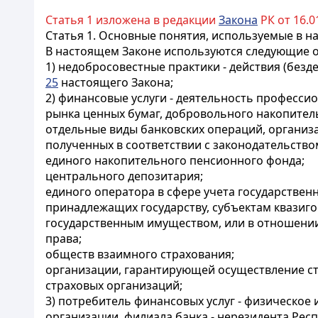
Статья 1 изложена в редакции
Закона
РК от 16.01
Статья 1.
Основные понятия, используемые в н
В настоящем Законе используются следующие 
1) недобросовестные практики - действия (без
25
настоящего Закона;
2)
финансовые услуги - деятельность профессио
рынка ценных бумаг, добровольного накопител
отдельные виды банковских операций, органи
полученных в соответствии с законодательство
единого накопительного пенсионного фонда;
центрального депозитария;
единого оператора в сфере учета государстве
принадлежащих государству, субъектам квазиг
государственным имуществом, или в отношении
права;
обществ взаимного страхования;
организации, гарантирующей осуществление ст
страховых организаций;
3) потребитель финансовых услуг - физическо
организации, филиала банка - нерезидента Рес