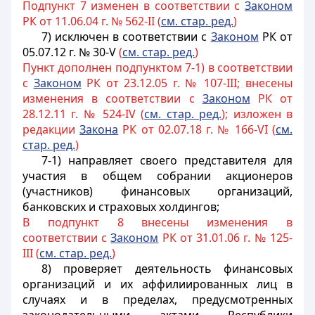
Подпункт 7 изменен в соответствии с
Законом
РК от 11.06.04 г. № 562-II (
см. стар. ред.
)
7)
исключен в соответствии с
Законом
РК от
05.07.12 г. № 30-V
(
см. стар. ред.
)
Пункт дополнен подпунктом 7-1) в соответствии
с
Законом
РК от 23.12.05 г. № 107-III; внесены
изменения в соответствии с
Законом
РК от
28.12.11 г. № 524-IV (
см. стар. ред.
); изложен в
редакции
Закона
РК от 02.07.18 г. № 166-VI (
см.
стар. ред.
)
7-1) направляет своего представителя для
участия в общем собрании акционеров
(участников) финансовых организаций,
банковских и страховых холдингов;
В подпункт 8 внесены изменения в
соответствии с
Законом
РК от 31.01.06 г. № 125-
III (
см. стар. ред.
)
8) проверяет деятельность финансовых
организаций и их аффилиированных лиц в
случаях и в пределах, предусмотренных