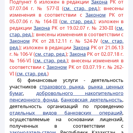
Подпункт 6 изложен в редакции
Закона
РК от
07.07.04 г. № 577-II (
см. стар. ред.
); внесены
изменения в соответствии с
Законом
РК от
05.07.06 г. № 164-III (
см. стар. ред.
); изложен в
редакции
Закона
РК от 19.02.07 г. № 230-III (
см.
стар. ред.
); внесены изменения в соответствии с
Законом
РК от 28.12.11 г. № 524-IV (
см. стар.
ред.
); изложен в редакции
Закона
РК от 21.06.13
г. № 106-V (
см. стар. ред.
);
Закона
РК от 02.07.18 г.
№ 166-VI (
см. стар. ред.
); внесены изменения в
соответствии с
Законом
РК от 03.07.19 г. № 262-
VI (
см. стар. ред.
)
6) финансовые услуги - деятельность
участников
страхового рынка
,
рынка ценных
бумаг
,
добровольного накопительного
пенсионного фонда
,
банковская деятельность
,
деятельность организаций по проведению
отдельных видов банковских операций
,
осуществляемые на основании лицензий,
полученных в соответствии с
законодательством
Республики Казахстан, а