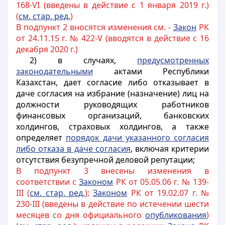
168-VI (введены в действие с 1 января 2019 г.)
(
см. стар. ред.
)
В подпункт 2 вносятся изменения см. -
Закон
РК
от 24.11.15 г. № 422-V (вводятся в действие с 16
декабря 2020 г.)
2) в случаях,
предусмотренных
законодательными
актами Республики
Казахстан, дает согласие либо отказывает в
даче согласия на избрание (назначение) лиц на
должности руководящих работников
финансовых организаций,
банковских
холдингов, страховых холдингов,
а также
определяет
порядок дачи указанного согласия
либо отказа в даче согласия
, включая критерии
отсутствия безупречной деловой репутации
;
В подпункт 3 внесены изменения в
соответствии с
Законом
РК от 05.05.06 г. № 139-
III (
см. стар. ред.
);
Законом
РК от 19.02.07 г. №
230-III (введены в действие по истечении шести
месяцев со дня официального
опубликования
)