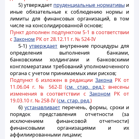
5) утверждает
пруденциальные нормативы
и
иные обязательные к соблюдению нормы и
лимиты для финансовых организаций, в том
числе на консолидированной основе;
Пункт дополнен подпунктом 5-1 в соответствии
с
Законом
РК от 28.12.11 г. № 524-IV
5-1)
утверждает
внутренние процедуры для
определения выполнения банками,
банковскими холдингами и банковскими
конгломератами требований уполномоченного
органа с учетом принимаемых ими рисков;
Подпункт 6 изложен в редакции
Закона
РК от
11.06.04 г. № 562-II (
см. стар. ред.
); внесены
изменения в соответствии с
Законом
РК от
19.03.10 г. № 258-IV (
см. стар. ред.
)
6)
устанавливает
перечень, формы, сроки и
порядок представления отчетности (за
исключением финансовой отчетности)
финансовыми организациями и их
аффилиированными лицами;