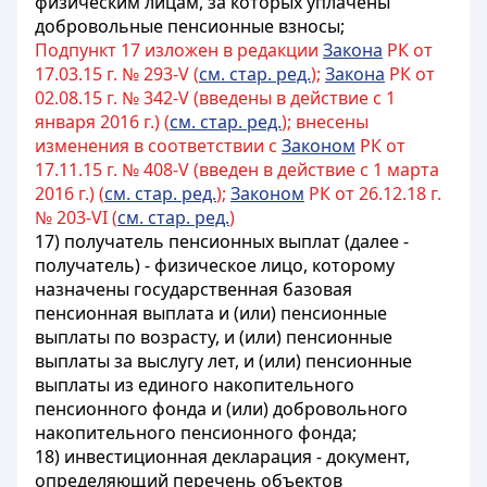
физическим лицам, за которых уплачены
добровольные пенсионные взносы;
Подпункт 17 изложен в редакции
Закона
РК от
17.03.15 г. № 293-V (
см. стар. ред.
);
Закона
РК от
02.08.15 г. № 342-V (введены в действие с 1
января 2016 г.) (
см. стар. ред.
); внесены
изменения в соответствии с
Законом
РК от
17.11.15 г. № 408-V (введен в действие с 1 марта
2016 г.) (
см. стар. ред.
);
Законом
РК от 26.12.18 г.
№ 203-VI (
см. стар. ред.
)
17) получатель пенсионных выплат (далее -
получатель) - физическое лицо, которому
назначены государственная базовая
пенсионная выплата и (или) пенсионные
выплаты по возрасту, и (или) пенсионные
выплаты за выслугу лет, и (или) пенсионные
выплаты из единого накопительного
пенсионного фонда и (или) добровольного
накопительного пенсионного фонда;
18) инвестиционная декларация - документ,
определяющий перечень объектов