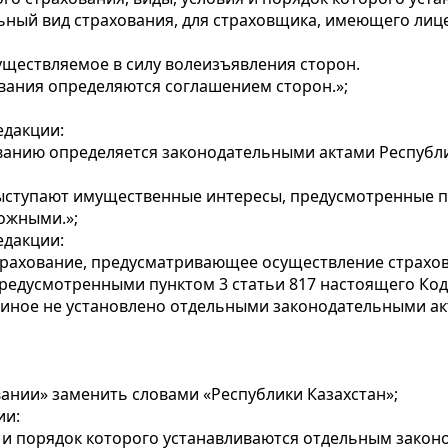
ьный вид страхования, для страховщика, имеющего лиц
существляемое в силу волеизъявления сторон.
вания определяются соглашением сторон.»;
едакции:
ванию определяется законодательными актами Республик
выступают имущественные интересы, предусмотренные пу
тожными.»;
едакции:
трахование, предусматривающее осуществление страхо
редусмотренными пунктом 3 статьи 817 настоящего Коде
 иное не установлено отдельными законодательными а
вании» заменить словами «Республики Казахстан»;
ии:
 и порядок которого устанавливаются отдельным закон