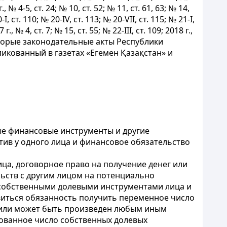
г., № 4-5, ст. 24; № 10, ст. 52; № 11, ст. 61, 63; № 14,
-I, ст. 110; № 20-IV, ст. 113; № 20-VII, ст. 115; № 21-I,
 г., № 4, ст. 7; № 15, ст. 55; № 22-III, ст. 109; 2018 г.,
которые законодательные акты Республики
кованный в газетах «Егемен Қазақстан» и
ые финансовые инструменты и другие
ив у одного лица и финансовое обязательство
ица, договорное право на получение денег или
льств с другим лицом на потенциально
н собственными долевыми инструментами лица и
виться обязанность получить переменное число
т или может быть произведен любым иным
ованное число собственных долевых