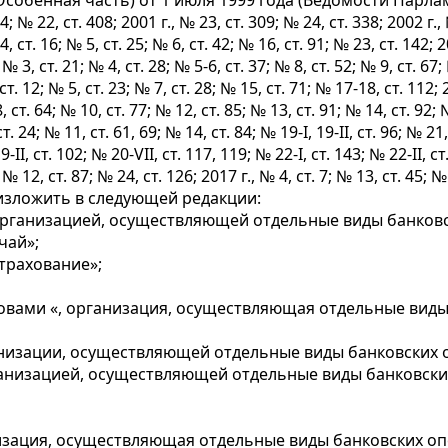
собенная часть) от 1 июля 1999 года (Ведомости Парламен
4; № 22, ст. 408; 2001 г., № 23, ст. 309; № 24, ст. 338; 2002 г., 
4, ст. 16; № 5, ст. 25; № 6, ст. 42; № 16, ст. 91; № 23, ст. 142; 2
 № 3, ст. 21; № 4, ст. 28; № 5-6, ст. 37; № 8, ст. 52; № 9, ст. 67
ст. 12; № 5, ст. 23; № 7, ст. 28; № 15, ст. 71; № 17-18, ст. 112; 
8, ст. 64; № 10, ст. 77; № 12, ст. 85; № 13, ст. 91; № 14, ст. 92;
ст. 24; № 11, ст. 61, 69; № 14, ст. 84; № 19-I, 19-II, ст. 96; № 21,
-II, ст. 102; № 20-VII, ст. 117, 119; № 22-I, ст. 143; № 22-II, ст
; № 12, ст. 87; № 24, ст. 126; 2017 г., № 4, ст. 7; № 13, ст. 45; № 
3 изложить в следующей редакции:
рганизацией, осуществляющей отдельные виды банковск
чай»;
трахование»;
ловами «, организация, осуществляющая отдельные виды
анизации, осуществляющей отдельные виды банковских 
ганизацией, осуществляющей отдельные виды банковски
изация, осуществляющая отдельные виды банковских оп