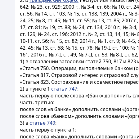
2. В
Гражданский кодекс
Республики Казахстан (О
642; № 23, ст. 929; 2000 г., № 3-4, ст. 66; № 10, ст. 24
ст. 56; № 14, ст. 103; № 15, ст. 138, 139; 2004 г., № 3-
24, 25; № 8, ст. 45; № 11, ст. 55; № 13, ст. 85; 2007 г.,
17, ст. 81; № 19, ст. 88; № 24, ст. 134; 2010 г., № 3-4, 
ст. 129; № 24, ст. 196; 2012 г., № 2, ст. 13, 14, 15; № 
10-11, ст. 56; № 15, ст. 82; 2014 г., № 1, ст. 9; № 4-5, 
42, 45; № 13, ст. 68; № 15, ст. 78; № 19-I, ст. 100; № 19
161; 2016 г., № 7-I, ст. 49; № 7-II, ст. 53; № 8-I, ст. 62
1) в оглавлении заголовки статей 750, 817 и 82
«Статья 750. Операции, выполняемые банком (о
«Статья 817. Страховой интерес и страховой слу
«Статья 823. Сострахование и совместное перес
2) в пункте 1
статьи 747
:
часть первую после слова «(банк» дополнить с
часть третью:
после слов «в банке» дополнить словами «(орг
после слова «банком» дополнить словами «(ор
3) в
статье 749
:
часть первую пункта 1:
после слова «Банк» дополнить словами «(орган