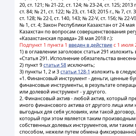
20, ст. 121; № 21-22, ст. 124; № 23-24, ст. 125; 2013 г
ст. 84; № 21, ст. 122; № 23, ст. 143; 2015 г., № 7, ст. 
ст. 128; № 22-I, ст. 140, 143; № 22-V, ст. 156; № 22-VI, 
№ 1, ст. 4; Закон Республики Казахстан от 24 
Казахстан по вопросам совершенствования рег
«Казахстанская правда» 28 мая 2018 г.):
Подпункт 1 пункта 1
введен в действие
с 1 июля 
1) в оглавлении заголовок статьи 291 изложить
«Статья 291. Исполнение обязательства внесени
2) пункт 9
статьи 58
исключить;
3) пункты 1, 2 и 3
статьи 128-1
изложить в следу
«1. Финансовый инструмент - деньги, ценные 
финансовые инструменты, в результате операц
или долевой инструмент - у другого.
2. Финансовый актив - любой актив, который пр
иного финансового актива от другого лица или
выгодных для себя условиях, или такой догово
который при этом является таким производным
собственных долевых инструментов, или таким
способом, нежели путем обмена фиксированной