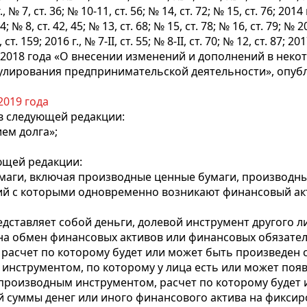
., № 7, ст
. 36; № 10-11, ст. 56; № 14, ст. 72; № 15, ст. 76; 2014 
34; № 8, ст. 42, 45; № 13, ст. 68; № 15, ст. 78; № 16, ст. 79; № 20
ст. 159; 2016 г., № 7-II, ст. 55; № 8-II, ст. 70; № 12, ст. 87; 2017
мая 2018 года «О внесении изменений и дополнений в не
улирования предпринимательской деятельности», опубли
2019 года
 в следующей редакции:
ем долга»;
ющей редакции:
бумаги, включая производные ценные бумаги, производн
ий с которыми одновременно возникают финансовый акт
едставляет собой деньги, долевой инструмент другого л
 на обмен финансовых активов или финансовых обязате
р, расчет по которому будет или может быть произведе
 инструментом, по которому у лица есть или может поя
 производным инструментом, расчет по которому буде
 суммы денег или иного финансового актива на фиксир