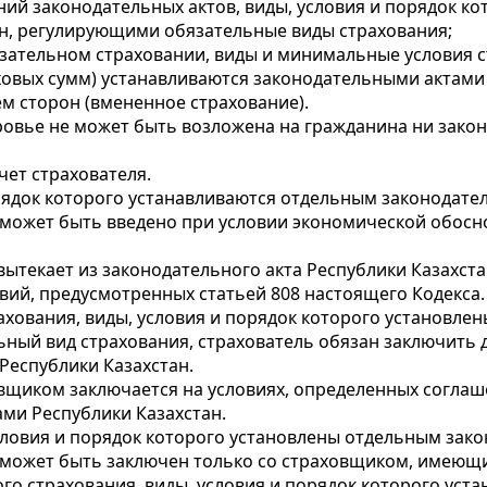
аний законодательных актов, виды, условия и порядок 
н, регулирующими обязательные виды страхования;
язательном страховании, виды и минимальные условия с
вых сумм) устанавливаются законодательными актами Р
м сторон (вмененное страхование).
ровье не может быть возложена на гражданина ни зако
чет страхователя.
рядок которого устанавливаются отдельным законодате
может быть введено при условии экономической обосно
 вытекает из законодательного акта Республики Казахста
твий, предусмотренных статьей 808 настоящего Кодекса.
ахования, виды, условия и порядок которого установл
ный вид страхования, страхователь обязан заключить 
еспублики Казахстан.
вщиком заключается на условиях, определенных согла
ми Республики Казахстан.
условия и порядок которого установлены отдельным зак
 может быть заключен только со страховщиком, имеющ
го страхования, виды, условия и порядок которого ус