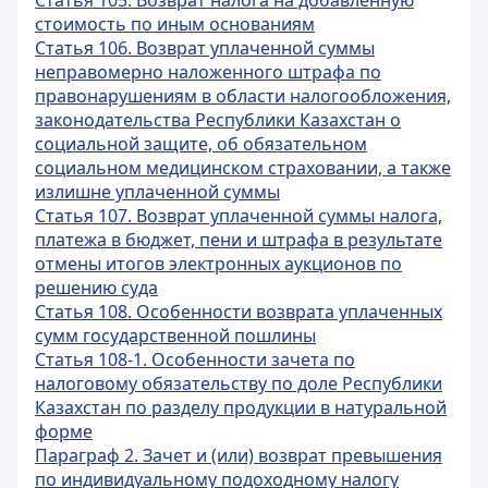
Статья 105. Возврат налога на добавленную
стоимость по иным основаниям
Статья 106. Возврат уплаченной суммы
неправомерно наложенного штрафа по
правонарушениям в области налогообложения,
законодательства Республики Казахстан о
социальной защите, об обязательном
социальном медицинском страховании, а также
излишне уплаченной суммы
Статья 107. Возврат уплаченной суммы налога,
платежа в бюджет, пени и штрафа в результате
отмены итогов электронных аукционов по
решению суда
Статья 108. Особенности возврата уплаченных
сумм государственной пошлины
Статья 108-1. Особенности зачета по
налоговому обязательству по доле Республики
Казахстан по разделу продукции в натуральной
форме
Параграф 2. Зачет и (или) возврат превышения
по индивидуальному подоходному налогу