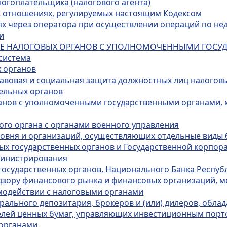
логоплательщика (налогового агента)
ых отношениях, регулируемых настоящим Кодексом
иях через оператора при осуществлении операций по н
и
ТВИЕ НАЛОГОВЫХ ОРГАНОВ С УПОЛНОМОЧЕННЫМИ ГОС
 система
х органов
равовая и социальная защита должностных лиц налогов
ельных органов
рганов с уполномоченными государственными органами
ого органа с органами военного управления
уровня и организаций, осуществляющих отдельные виды
ых государственных органов и Государственной корпор
министрирования
государственных органов, Национального Банка Респуб
дзору финансового рынка и финансовых организаций, м
модействии с налоговыми органами
трального депозитария, брокеров и (или) дилеров, обл
лей ценных бумаг, управляющих инвестиционным портф
 органами