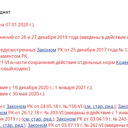
юджет
 07.01.2020 г.)
ний от 26 и 27 декабря 2019 года (введены в действие с 
предусмотренных
Законом
РК от 25 декабря 2017 года № 1
ламентом РК
21-VI в части сохранения действия отдельных норм
Коде
говый кодекс)
вие с 16 декабря 2020 г.; 1 января 2021 г.);
вие с 30 мая 2020 г.).
и с
Законом
РК от 24.05.18 г. № 156-VI (
см. стар. ред.
);
Зак
ном
РК от 26.12.18 г. № 203-VI (введены в действие с 1 янва
 2019 г.) (
см. стар. ред.
);
Законом
РК от 03.04.19 г. № 243-
. стар. ред.
);
Законом
РК от 03.07.19 г. № 262-VI (введены в