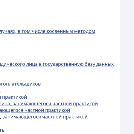
лучаях, в том числе косвенным методом
дического лица в государственную базу данных
логоплательщиков
в
й практикой
 лица, занимающегося частной практикой
мающегося частной практикой
а, занимающегося частной практикой
ть