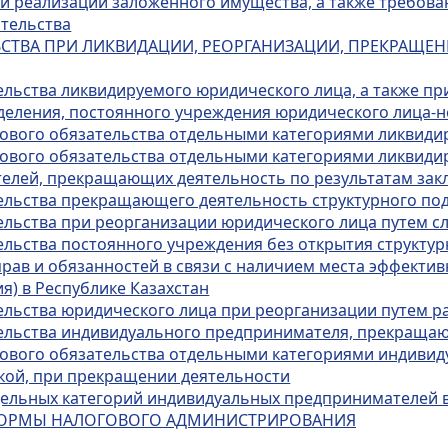
 и реализации заложенного имущества, а также требов
ательства
ЛЬСТВА ПРИ ЛИКВИДАЦИИ, РЕОРГАНИЗАЦИИ, ПРЕКРАЩ
ельства ликвидируемого юридического лица, а также п
зделения, постоянного учреждения юридического лица-
гового обязательства отдельными категориями ликвид
гового обязательства отдельными категориями ликвиди
лей, прекращающих деятельность по результатам зак
тельства прекращающего деятельность структурного по
тельства при реорганизации юридического лица путем с
ельства постоянного учреждения без открытия структу
рав и обязанностей в связи с наличием места эффекти
я) в Республике Казахстан
тельства юридического лица при реорганизации путем р
тельства индивидуального предпринимателя, прекраща
гового обязательства отдельными категориями индивид
кой, при прекращении деятельности
тдельных категорий индивидуальных предпринимателей
 ФОРМЫ НАЛОГОВОГО АДМИНИСТРИРОВАНИЯ