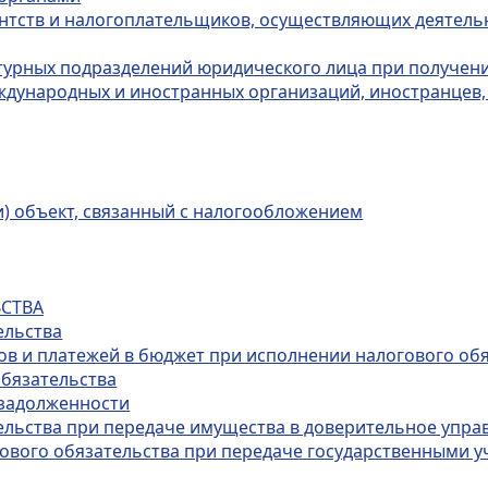
ентств и налогоплательщиков, осуществляющих деятель
уктурных подразделений юридического лица при получени
ждународных и иностранных организаций, иностранцев, 
и) объект, связанный с налогообложением
ЬСТВА
ельства
ов и платежей в бюджет при исполнении налогового об
обязательства
 задолженности
тельства при передаче имущества в доверительное упра
гового обязательства при передаче государственными