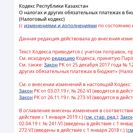
Кодекс Республики Казахстан
О налогах и других обязательных платежах в б
(Налоговый кодекс)
(с
изменениями и дополнениями
по состоянию на
Данная редакция действовала до внесения измене
Текст Кодекса приводится с учетом поправок, 
См. исходную
редакцию
Кодекса, принятую Пар
См. также:
Закон
РК от 25 декабря 2017 года № 1
других обязательных платежах в бюджет» (Нало
См. о внесении изменений в настоящий Кодекс:
Закон
РК от 03.07.19 г. № 262-VI (вводятся в дейст
Закон
РК от 26.11.19 г. № 273-VI (вводятся в дейст
В оглавление внесены изменения в соответстви
действие с 1 января 2019 г.) (
см. стар. ред.
);
Зако
02.04.19 г. № 241-VI (введены в действие с 1 января
272-VI (введены в действие с 1 января 2018 г.) (
см