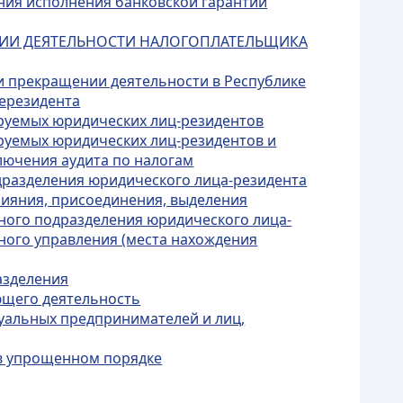
ания исполнения банковской гарантии
ЕНИИ ДЕЯТЕЛЬНОСТИ НАЛОГОПЛАТЕЛЬЩИКА
ри прекращении деятельности в Республике
нерезидента
ируемых юридических лиц-резидентов
руемых юридических лиц-резидентов и
лючения аудита по налогам
дразделения юридического лица-резидента
лияния, присоединения, выделения
рного подразделения юридического лица-
вного управления (места нахождения
азделения
ющего деятельность
уальных предпринимателей и лиц,
 в упрощенном порядке