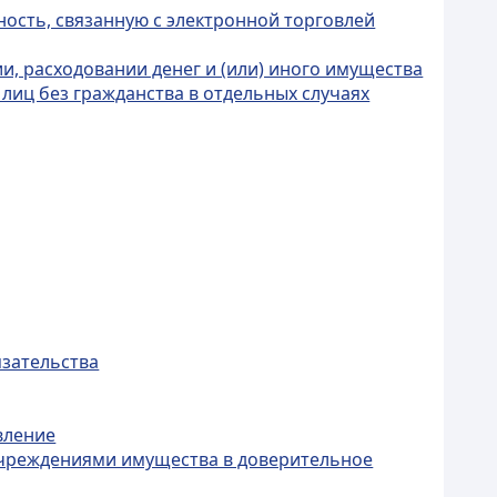
ность, связанную с электронной торговлей
и, расходовании денег и (или) иного имущества
лиц без гражданства в отдельных случаях
язательства
вление
 учреждениями имущества в доверительное