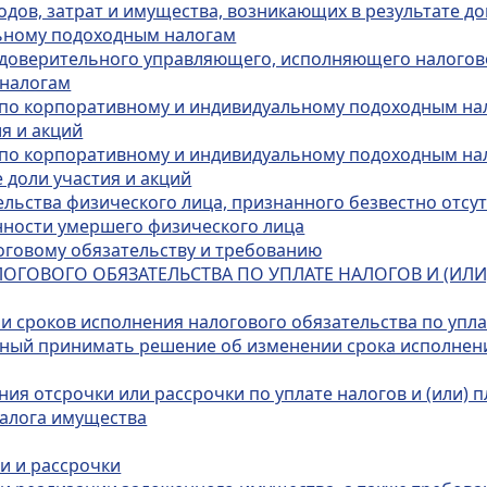
одов, затрат и имущества, возникающих в результате 
ьному подоходным налогам
а доверительного управляющего, исполняющего налогов
 налогам
а по корпоративному и индивидуальному подоходным н
я и акций
а по корпоративному и индивидуальному подоходным на
 доли участия и акций
тельства физического лица, признанного безвестно отс
нности умершего физического лица
логовому обязательству и требованию
ЛОГОВОГО ОБЯЗАТЕЛЬСТВА ПО УПЛАТЕ НАЛОГОВ И (ИЛ
 сроков исполнения налогового обязательства по уплат
нный принимать решение об изменении срока исполнени
ния отсрочки или рассрочки по уплате налогов и (или) п
залога имущества
и и рассрочки