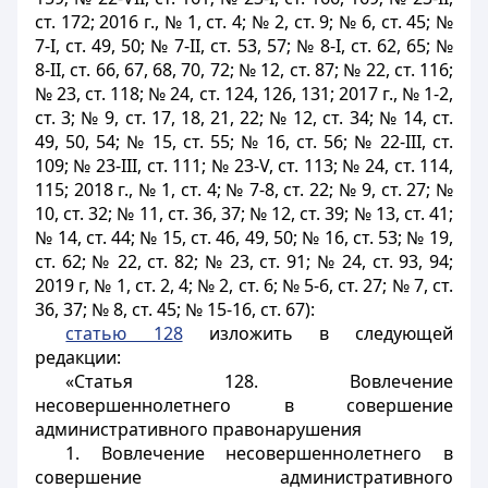
ст. 172; 2016 г., № 1, ст. 4; № 2, ст. 9; № 6, ст. 45; №
7-
I
, ст. 49, 50; № 7-
II
, ст. 53, 57; № 8-
I
, ст. 62, 65; №
8-
II
, ст. 66, 67, 68, 70, 72; № 12, ст. 87; № 22, ст. 116;
№ 23, ст. 118; № 24, ст. 124, 126, 131; 2017 г., № 1-2,
ст. 3; № 9, ст. 17, 18, 21, 22; № 12, ст. 34; № 14, ст.
49, 50, 54; № 15, ст. 55; № 16, ст. 56; № 22-
III
, ст.
109; № 23-
III
, ст. 111; № 23-V, ст. 113; № 24, ст. 114,
115; 2018 г., № 1, ст. 4; № 7-8, ст. 22; № 9, ст. 27; №
10, ст. 32; № 11, ст. 36, 37; № 12, ст. 39; № 13, ст. 41;
№ 14, ст. 44; № 15, ст. 46, 49, 50; № 16, ст. 53; № 19,
ст. 62; № 22, ст. 82; № 23, ст. 91; № 24, ст. 93, 94;
2019 г, № 1, ст. 2, 4; № 2, ст. 6; № 5-6, ст. 27; № 7, ст.
36, 37; № 8, ст. 45; № 15-16, ст. 67):
статью 128
изложить в следующей
редакции:
«Статья 128. Вовлечение
несовершеннолетнего в совершение
административного правонарушения
1. Вовлечение несовершеннолетнего в
совершение административного