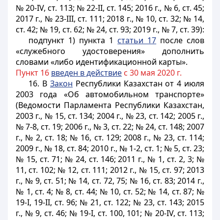
№ 20-IV, ст. 113; № 22-II, ст. 145; 2016 г., № 6, ст. 45;
2017 г., № 23-III, ст. 111; 2018 г., № 10, ст. 32; № 14,
ст. 42; № 19, ст. 62; № 24, ст. 93; 2019 г., № 7, ст. 39):
подпункт 1) пункта 1
статьи 17
после слов
«служебного удостоверения» дополнить
словами «либо идентификационной карты».
Пункт 16
введен в действие
с 30 мая 2020 г.
16. В
Закон
Республики Казахстан от 4 июля
2003 года «Об автомобильном транспорте»
(Ведомости Парламента Республики Казахстан,
2003 г., № 15, ст. 134; 2004 г., № 23, ст. 142; 2005 г.,
№ 7-8, ст. 19; 2006 г., № 3, ст. 22; № 24, ст. 148; 2007
г., № 2, ст. 18; № 16, ст. 129; 2008 г., № 23, ст. 114;
2009 г., № 18, ст. 84; 2010 г., № 1-2, ст. 1; № 5, ст. 23;
№ 15, ст. 71; № 24, ст. 146; 2011 г., № 1, ст. 2, 3; №
11, ст. 102; № 12, ст. 111; 2012 г., № 15, ст. 97; 2013
г., № 9, ст. 51; № 14, ст. 72, 75; № 16, ст. 83; 2014 г.,
№ 1, ст. 4; № 8, ст. 44; № 10, ст. 52; № 14, ст. 87; №
19-I, 19-II, ст. 96; № 21, ст. 122; № 23, ст. 143; 2015
г., № 9, ст. 46; № 19-I, ст. 100, 101; № 20-IV, ст. 113;