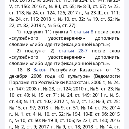
143; 2015 г., № 20-IV, ст. 113; № 22-I, ст. 141; № 22-
V, ст. 156; 2016 г., № 8-I, ст. 65; № 8-II, ст. 67; № 23,
ст. 118; № 24, ст. 124, 126; 2017 г., № 23-III, ст. 111;
№ 24, ст. 115; 2018 г., № 10, ст. 32; № 19, ст. 62; №
22, ст. 82; 2019 г., № 5-6, ст. 27):
1) подпункт 11) пункта 1
статьи 8
после слов
«служебного удостоверения» дополнить
словами «либо идентификационной карты»;
2) подпункт 2)
статьи 28-7
после слов
«служебного удостоверения» дополнить
словами «либо идентификационной карты».
18. В
Закон
Республики Казахстан от 15
декабря 2006 года «О культуре» (Ведомости
Парламента Республики Казахстан, 2006 г., № 24,
ст. 147; 2008 г., № 23, ст. 124; 2010 г., № 5, ст. 23; №
10, ст. 49; № 15, ст. 71; № 24, ст. 149; 2011 г., № 5,
ст. 43; № 11, ст. 102; 2012 г., № 2, ст. 13; № 3, ст. 25;
№ 15, ст. 97; 2013 г., № 9, ст. 51; № 14, ст. 75; 2014
г., № 1, ст. 4; № 10, ст. 52; № 19-
I
, 19-
II
, ст. 96; 2015
г., № 10, ст. 50; № 19-
II
, ст. 105; № 22-
I
, ст. 140; 2016
г., № 2, ст. 9; 2017 г., № 9, ст. 18; 2018 г., № 14, ст.