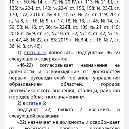
10, ст. 50; № 14, ст. 72; № 20-IV, ст. 113; № 21-
III
, ст.
135; № 22-
I
, ст. 140; № 22-V, ст. 156, 158; № 23-
II
, ст.
170, 172; 2016 г., № 8-
II
, ст. 67; № 23, ст. 119; 2017
г., № 8, ст. 16; № 9, ст. 17, 18; № 13, ст. 45; № 14, ст.
50, 53; № 16, ст. 56; № 22-
III
, ст. 109; № 24, ст. 115;
2018 г., № 9, ст. 31; № 10, ст. 32; № 14, ст. 42; № 15,
ст. 47, 48; № 22, ст. 83; 2019 г., № 3-4, ст. 16; № 7, ст.
36; № 8, ст. 46):
1)
статью 5
дополнить подпунктом 46-22)
следующего содержания:
«46-22) согласовывает назначение на
должности и освобождение от должностей
первых руководителей органов управления
образованием областей, городов
республиканского значения, столицы, районов
(городов областного значения);»;
2) в
статье 6
:
подпункт 22) пункта 2 изложить в
следующей редакции:
«22) назначает на должность и освобождает
от должности первого руководителя