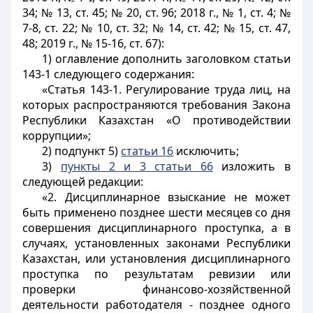
34; № 13, ст. 45; № 20, ст. 96; 2018 г., № 1, ст. 4; №
7-8, ст. 22; № 10, ст. 32; № 14, ст. 42; № 15, ст. 47,
48; 2019 г., № 15-16, ст. 67):
1) оглавление дополнить заголовком статьи
143-1 следующего содержания:
«Статья 143-1. Регулирование труда лиц, на
которых распространяются требования Закона
Республики Казахстан «О противодействии
коррупции»;
2) подпункт 5)
статьи 16
исключить;
3)
пункты 2 и 3 статьи 66
изложить в
следующей редакции:
«2. Дисциплинарное взыскание не может
быть применено позднее шести месяцев со дня
совершения дисциплинарного проступка, а в
случаях, установленных законами Республики
Казахстан, или установления дисциплинарного
проступка по результатам ревизии или
проверки финансово-хозяйственной
деятельности работодателя - позднее одного