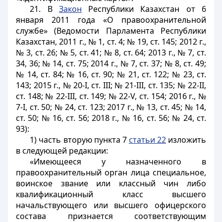
21. В
Закон
Республики Казахстан от 6
января 2011 года «О правоохранительной
службе» (Ведомости Парламента Республики
Казахстан, 2011 г., № 1, ст. 4; № 19, ст. 145; 2012 г.,
№ 3, ст. 26; № 5, ст. 41; № 8, ст. 64; 2013 г., № 7, ст.
34, 36; № 14, ст. 75; 2014 г., № 7, ст. 37; № 8, ст. 49;
№ 14, ст. 84; № 16, ст. 90; № 21, ст. 122; № 23, ст.
143; 2015 г., № 20-
I
, ст.
III
; № 21-III, ст. 135; № 22-
II
,
ст. 148; № 22-
III
, ст. 149; № 22-V, ст. 154; 2016 г., №
7-
I
, ст. 50; № 24, ст. 123; 2017 г., № 13, ст. 45; № 14,
ст. 50; № 16, ст. 56; 2018 г., № 16, ст. 56; № 24, ст.
93):
1) часть вторую
пункта 7
статьи 22
изложить
в следующей редакции:
«Имеющееся у назначенного в
правоохранительный орган лица специальное,
воинское звание или классный чин либо
квалификационный класс высшего
начальствующего или высшего офицерского
состава признается соответствующим