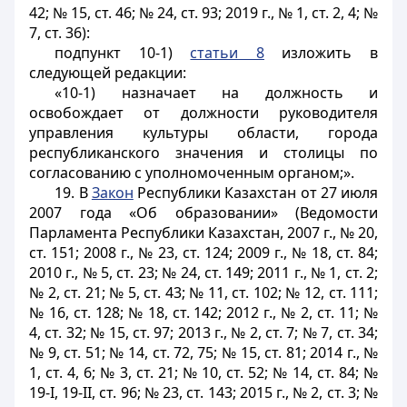
42; № 15, ст. 46; № 24, ст. 93; 2019 г., № 1, ст. 2, 4; №
7, ст. 36):
подпункт 10-1)
статьи 8
изложить в
следующей редакции:
«10-1) назначает на должность и
освобождает от должности руководителя
управления культуры области, города
республиканского значения и столицы по
согласованию с уполномоченным органом;».
19. В
Закон
Республики Казахстан от 27 июля
2007 года «Об образовании» (Ведомости
Парламента Республики Казахстан, 2007 г., № 20,
ст. 151; 2008 г., № 23, ст. 124; 2009 г., № 18, ст. 84;
2010 г., № 5, ст. 23; № 24, ст. 149; 2011 г., № 1, ст. 2;
№ 2, ст. 21; № 5, ст. 43; № 11, ст. 102; № 12, ст. 111;
№ 16, ст. 128; № 18, ст. 142; 2012 г., № 2, ст. 11; №
4, ст. 32; № 15, ст. 97; 2013 г., № 2, ст. 7; № 7, ст. 34;
№ 9, ст. 51; № 14, ст. 72, 75; № 15, ст. 81; 2014 г., №
1, ст. 4, 6; № 3, ст. 21; № 10, ст. 52; № 14, ст. 84; №
19-
I
, 19-
II
, ст. 96; № 23, ст. 143; 2015 г., № 2, ст. 3; №