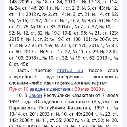
148; 2009 г., № 18, ст. 84; 2010 г., № 17-18, ст. 114;
№ 24, ст. 146; 2011 г., № 1, ст. 2, 3; № 5, ст. 43; № 12,
ст. 111; 2012 г., № 2, ст. 14; № 3, ст. 21; № 14, ст. 92,
96; № 15, ст. 97; 2013 г., № 1, ст. 2; № 9, ст. 51; № 14,
ст. 72, 75; № 16, ст. 83; 2014 г., № 7, ст. 37; № 10, ст.
52; № 12, ст. 82; № 19-I, 19-II, ст. 96; № 21, ст. 123;
2015 г., № 1, ст. 2; № 19-I, ст. 100, 101; № 20-IV, ст.
113; № 22-VI, ст. 159; № 23-II, ст. 170; 2016 г., № 8-I,
ст. 60; 2017 г., № 9, ст. 17, 22; № 11, ст. 29; № 22-III,
ст. 109; 2018 г., № 10, ст. 32; № 19, ст. 62; 2019 г., №
8, ст. 45):
часть третью
статьи 25
после слов
«служебные удостоверения» дополнить
словами «либо идентификационные карты».
Пункт 10
введен в действие
с 30 мая 2020 г.
10. В
Закон
Республики Казахстан от 7 июля
1997 года «О судебных приставах» (Ведомости
Парламента Республики Казахстан, 1997 г., №
13-14, ст. 201; 2003 г., № 10, ст. 49; 2004 г., № 23, ст.
142; 2006 г., № 11, ст. 55; 2007 г., № 8, ст. 52; № 20,
ст. 152; 2010 г., № 5, ст. 23; № 7, ст. 28; № 24, ст.