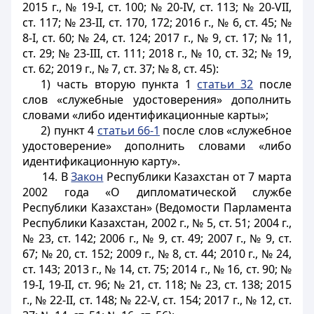
2015 г., № 19-I, ст. 100; № 20-IV, ст. 113; № 20-VII,
ст. 117; № 23-II, ст. 170, 172; 2016 г., № 6, ст. 45; №
8-I, ст. 60; № 24, ст. 124; 2017 г., № 9, ст. 17; № 11,
ст. 29; № 23-III, ст. 111; 2018 г., № 10, ст. 32; № 19,
ст. 62; 2019 г., № 7, ст. 37; № 8, ст. 45):
1) часть вторую пункта 1
статьи 32
после
слов «служебные удостоверения» дополнить
словами «либо идентификационные карты»;
2) пункт 4
статьи 66-1
после слов «служебное
удостоверение» дополнить словами «либо
идентификационную карту».
14. В
Закон
Республики Казахстан от 7 марта
2002 года «О дипломатической службе
Республики Казахстан» (Ведомости Парламента
Республики Казахстан, 2002 г., № 5, ст. 51; 2004 г.,
№ 23, ст. 142; 2006 г., № 9, ст. 49; 2007 г., № 9, ст.
67; № 20, ст. 152; 2009 г., № 8, ст. 44; 2010 г., № 24,
ст. 143; 2013 г., № 14, ст. 75; 2014 г., № 16, ст. 90; №
19-
I
, 19-
II
, ст. 96; № 21, ст. 118; № 23, ст. 138; 2015
г., № 22-
II
, ст. 148; № 22-V, ст. 154; 2017 г., № 12, ст.