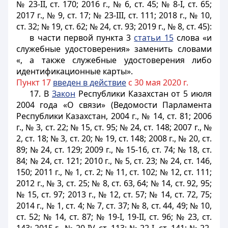
№ 23-II, ст. 170; 2016 г., № 6, ст. 45; № 8-I, ст. 65;
2017 г., № 9, ст. 17; № 23-III, ст. 111; 2018 г., № 10,
ст. 32; № 19, ст. 62; № 24, ст. 93; 2019 г., № 8, ст. 45):
в части первой пункта 3
статьи 15
слова «и
служебные удостоверения» заменить словами
«, а также служебные удостоверения либо
идентификационные карты».
Пункт 17
введен в действие
с 30 мая 2020 г.
17. В
Закон
Республики Казахстан от 5 июля
2004 года «О связи» (Ведомости Парламента
Республики Казахстан, 2004 г., № 14, ст. 81; 2006
г., № 3, ст. 22; № 15, ст. 95; № 24, ст. 148; 2007 г., №
2, ст. 18; № 3, ст. 20; № 19, ст. 148; 2008 г., № 20, ст.
89; № 24, ст. 129; 2009 г., № 15-16, ст. 74; № 18, ст.
84; № 24, ст. 121; 2010 г., № 5, ст. 23; № 24, ст. 146,
150; 2011 г., № 1, ст. 2; № 11, ст. 102; № 12, ст. 111;
2012 г., № 3, ст. 25; № 8, ст. 63, 64; № 14, ст. 92, 95;
№ 15, ст. 97; 2013 г., № 12, ст. 57; № 14, ст. 72, 75;
2014 г., № 1, ст. 4; № 7, ст. 37; № 8, ст. 44, 49; № 10,
ст. 52; № 14, ст. 87; № 19-I, 19-II, ст. 96; № 23, ст.