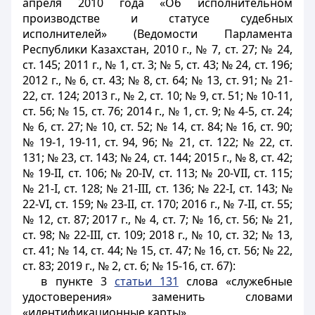
апреля 2010 года «Об исполнительном
производстве и статусе судебных
исполнителей» (Ведомости Парламента
Республики Казахстан, 2010 г., № 7, ст. 27; № 24,
ст. 145; 2011 г., № 1, ст. 3; № 5, ст. 43; № 24, ст. 196;
2012 г., № 6, ст. 43; № 8, ст. 64; № 13, ст. 91; № 21-
22, ст. 124; 2013 г., № 2, ст. 10; № 9, ст. 51; № 10-11,
ст. 56; № 15, ст. 76; 2014 г., № 1, ст. 9; № 4-5, ст. 24;
№ 6, ст. 27; № 10, ст. 52; № 14, ст. 84; № 16, ст. 90;
№ 19-1, 19-11, ст. 94, 96; № 21, ст. 122; № 22, ст.
131; № 23, ст. 143; № 24, ст. 144; 2015 г., № 8, ст. 42;
№ 19-II, ст. 106; № 20-IV, ст. 113; № 20-VII, ст. 115;
№ 21-I, ст. 128; № 21-III, ст. 136; № 22-I, ст. 143; №
22-VI, ст. 159; № 23-II, ст. 170; 2016 г., № 7-II, ст. 55;
№ 12, ст. 87; 2017 г., № 4, ст. 7; № 16, ст. 56; № 21,
ст. 98; № 22-III, ст. 109; 2018 г., № 10, ст. 32; № 13,
ст. 41; № 14, ст. 44; № 15, ст. 47; № 16, ст. 56; № 22,
ст. 83; 2019 г., № 2, ст. 6; № 15-16, ст. 67):
в пункте 3
статьи 131
слова «служебные
удостоверения» заменить словами
«идентификационные карты».