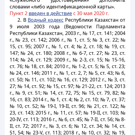
«служебного удостоверения» дополнить
словами «либо идентификационной карты».
Пункт 2
введен в действие
с 30 мая 2020 г.
2. В
Водный кодекс
Республики Казахстан от
9 июля 2003 года (Ведомости Парламента
Республики Казахстан, 2003 г., № 17, ст. 141; 2004
г., № 23, ст. 142; 2006 г., № 1, ст. 5; № 3, ст. 22; №
15, ст. 95; 2007 г., № 1, ст. 4; № 2, ст. 18; № 19, ст.
147; № 24, ст. 180; 2008 г., № 6-7, ст. 27; № 23, ст.
114; № 24, ст. 129; 2009 г., № 2-3, ст. 15; № 15-16,
ст. 76; № 18, ст. 84; 2010 г., № 1-2, ст. 5; № 5, ст. 23;
№ 24, ст. 146; 2011 г., № 1, ст. 2, 7; № 5, ст. 43; № 6,
ст. 50; № 11, ст. 102; № 16, ст. 129; 2012 г., № 3, ст.
27; № 14, ст. 92; № 15, ст. 97; № 21-22, ст. 124; 2013
г., № 9, ст. 51; № 14, ст. 72, 75; № 15, ст. 79, 82; №
16, ст. 83; 2014 г., № 1, ст. 4; № 2, ст. 10; № 7, ст. 37;
№ 10, ст. 52; № 19-I, 19-II, ст. 96; № 21, ст. 122; №
23, ст. 143; 2015 г., № 11, ст. 57; № 19-II, ст. 103; №
20-IV, ст. 113; 2016 г., № 6, ст. 45; № 7-II, ст. 56; № 8-
II, ст. 72; 2017 г., № 3, ст. 6; № 12, ст. 34; № 14, ст.
51, 54; № 23-V, ст. 113; 2018 г., № 10, ст. 32; № 19,