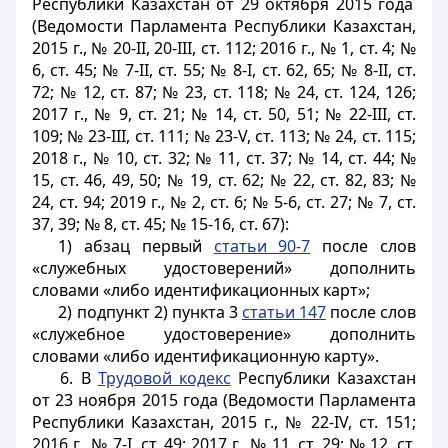
Республики Казахстан от 29 октября 2015 года
(Ведомости Парламента Республики Казахстан,
2015 г., № 20-II, 20-III, ст. 112; 2016 г., № 1, ст. 4; №
6, ст. 45; № 7-II, ст. 55; № 8-I, ст. 62, 65; № 8-II, ст.
72; № 12, ст. 87; № 23, ст. 118; № 24, ст. 124, 126;
2017 г., № 9, ст. 21; № 14, ст. 50, 51; № 22-III, ст.
109; № 23-III, ст. 111; № 23-V, ст. 113; № 24, ст. 115;
2018 г., № 10, ст. 32; № 11, ст. 37; № 14, ст. 44; №
15, ст. 46, 49, 50; № 19, ст. 62; № 22, ст. 82, 83; №
24, ст. 94; 2019 г., № 2, ст. 6; № 5-6, ст. 27; № 7, ст.
37, 39; № 8, ст. 45; № 15-16, ст. 67):
1) абзац первый
статьи 90-7
после слов
«служебных удостоверений» дополнить
словами «либо идентификационных карт»;
2) подпункт 2) пункта 3
статьи 147
после слов
«служебное удостоверение» дополнить
словами «либо идентификационную карту».
6. В
Трудовой кодекс
Республики Казахстан
от 23 ноября 2015 года (Ведомости Парламента
Республики Казахстан, 2015 г., № 22-IV, ст. 151;
2016 г., № 7-
I
, ст. 49; 2017 г., № 11, ст. 29; № 12, ст.