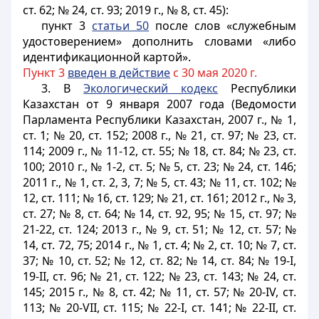
ст. 62; № 24, ст. 93; 2019 г., № 8, ст. 45):
пункт 3
статьи 50
после слов «служебным
удостоверением» дополнить словами «либо
идентификационной картой».
Пункт 3
введен в действие
с 30 мая 2020 г.
3. В
Экологический кодекс
Республики
Казахстан от 9 января 2007 года (Ведомости
Парламента Республики Казахстан, 2007 г., № 1,
ст. 1; № 20, ст. 152; 2008 г., № 21, ст. 97; № 23, ст.
114; 2009 г., № 11-12, ст. 55; № 18, ст. 84; № 23, ст.
100; 2010 г., № 1-2, ст. 5; № 5, ст. 23; № 24, ст. 146;
2011 г., № 1, ст. 2, 3, 7; № 5, ст. 43; № 11, ст. 102; №
12, ст. 111; № 16, ст. 129; № 21, ст. 161; 2012 г., № 3,
ст. 27; № 8, ст. 64; № 14, ст. 92, 95; № 15, ст. 97; №
21-22, ст. 124; 2013 г., № 9, ст. 51; № 12, ст. 57; №
14, ст. 72, 75; 2014 г., № 1, ст. 4; № 2, ст. 10; № 7, ст.
37; № 10, ст. 52; № 12, ст. 82; № 14, ст. 84; № 19-I,
19-II, ст. 96; № 21, ст. 122; № 23, ст. 143; № 24, ст.
145; 2015 г., № 8, ст. 42; № 11, ст. 57; № 20-IV, ст.
113; № 20-VII, ст. 115; № 22-I, ст. 141; № 22-II, ст.