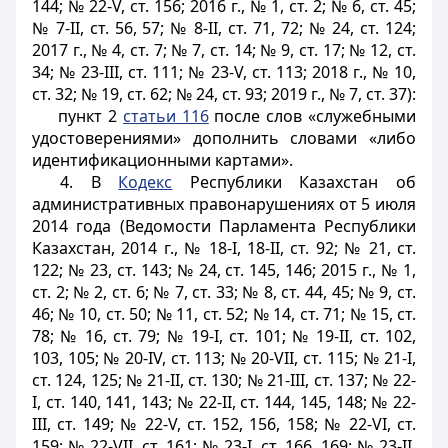
144; № 22-V, ст. 156; 2016 г., № 1, ст. 2; № 6, ст. 45;
№ 7-II, ст. 56, 57; № 8-II, ст. 71, 72; № 24, ст. 124;
2017 г., № 4, ст. 7; № 7, ст. 14; № 9, ст. 17; № 12, ст.
34; № 23-III, ст. 111; № 23-V, ст. 113; 2018 г., № 10,
ст. 32; № 19, ст. 62; № 24, ст. 93; 2019 г., № 7, ст. 37):
пункт 2
статьи 116
после слов «служебными
удостоверениями» дополнить словами «либо
идентификационными картами».
4. В
Кодекс
Республики Казахстан об
административных правонарушениях от 5 июля
2014 года (Ведомости Парламента Республики
Казахстан, 2014 г., № 18-
I
, 18-
II
, ст. 92; № 21, ст.
122; № 23, ст. 143; № 24, ст. 145, 146; 2015 г., № 1,
ст. 2; № 2, ст. 6; № 7, ст. 33; № 8, ст. 44, 45; № 9, ст.
46; № 10, ст. 50; № 11, ст. 52; № 14, ст. 71; № 15, ст.
78; № 16, ст. 79; № 19-
I
, ст. 101; № 19-
II
, ст. 102,
103, 105; № 20-IV, ст. 113; № 20-VII, ст. 115; № 21-
I
,
ст. 124, 125; № 21-
II
, ст. 130; № 21-
III
, ст. 137; № 22-
I
, ст. 140, 141, 143; № 22-
II
, ст. 144, 145, 148; № 22-
III
, ст. 149; № 22-V, ст. 152, 156, 158; № 22-VI, ст.
159; № 22-VII, ст. 161; № 23-
I
, ст. 166, 169; № 23-
II
,