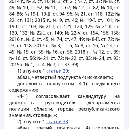
2014 г., № 2, ст. 10; № 3, ст. 21; № 7, ст. 37; № 8, ст.
49; № 10, ст. 52; № 11, ст. 67; № 12, ст. 82; № 14, ст.
84, 86; № 19-
I
, 19-
II
, ст. 94, 96; № 21, ст. 118, 122; №
22, ст. 131; 2015 г., № 9, ст. 46; № 19-
I
, ст. 101; №
19-
II
, ст. 103; № 21-
I
, ст. 121, 124, 125; № 21-
II
, ст.
130, 132; № 22-
I
, ст. 140; № 22-V, ст. 154, 156, 158;
2016 г., № 6, ст. 45; № 7-
I
, ст. 47, 49; № 8-
II
, ст. 72; №
23, ст. 118; 2017 г., № 3, ст. 6; № 8, ст. 16; № 13, ст.
45; № 15, ст. 55; № 16, ст. 56; 2018 г., № 12, ст. 39;
№ 16, ст. 56; № 21, ст. 72; № 22, ст. 83; № 24, ст. 93;
2019 г, № 1, ст. 4; № 7, ст. 37, 39):
1) в
пункте 1
статьи 29
:
абзац четвертый подпункта 4) исключить;
дополнить подпунктом 4-1) следующего
содержания:
«4-1) согласовывает кандидатуру на
должность руководителя департамента
полиции области, города республиканского
значения, столицы;»;
2) в
пункте 1
статьи 33
:
абзац третий подпункта 4) дополнить