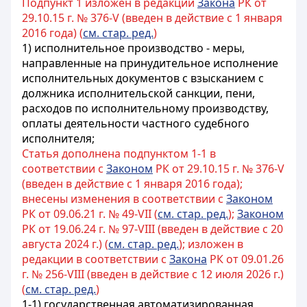
Подпункт 1 изложен в редакции
Закона
РК от
29.10.15 г. № 376-V (введен в действие с 1 января
2016 года) (
см. стар. ред.
)
1) исполнительное производство - меры,
направленные на принудительное исполнение
исполнительных документов с взысканием с
должника исполнительской санкции, пени,
расходов по исполнительному производству,
оплаты деятельности частного судебного
исполнителя;
Статья дополнена подпунктом 1-1 в
соответствии с
Законом
РК от 29.10.15 г. № 376-V
(введен в действие с 1 января 2016 года);
внесены изменения в соответствии с
Законом
РК от 09.06.21 г. № 49-VII (
см. стар. ред.
);
Законом
РК от 19.06.24 г. № 97-VIII (введен в действие с 20
августа 2024 г.) (
см. стар. ред.
); изложен в
редакции в соответствии с
Закона
РК от 09.01.26
г. № 256-VIII (введен в действие с 12 июля 2026 г.)
(
см. стар. ред.
)
1-1) государственная автоматизированная