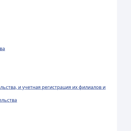
тва
льства, и учетная регистрация их филиалов и
ельства