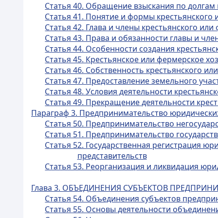
Статья 40. Обращение взыскания по долга
Статья 41. Понятие и формы крестьянского 
Статья 42. Глава и члены крестьянского или
Статья 43. Права и обязанности главы и чл
Статья 44. Особенности создания крестьянс
Статья 45. Крестьянское или фермерское хо
Статья 46. Собственность крестьянского ил
Статья 47. Предоставление земельного учас
Статья 48. Условия деятельности крестьянс
Статья 49. Прекращение деятельности крес
Параграф 3. Предпринимательство юридически
Статья 50. Предпринимательство негосудар
Статья 51. Предпринимательство государст
Статья 52. Государственная регистрация юр
представительств
Статья 53. Реорганизация и ликвидация юр
Глава 3. ОБЪЕДИНЕНИЯ СУБЪЕКТОВ ПРЕДПРИ
Статья 54. Объединения субъектов предпри
Статья 55. Основы деятельности объединен