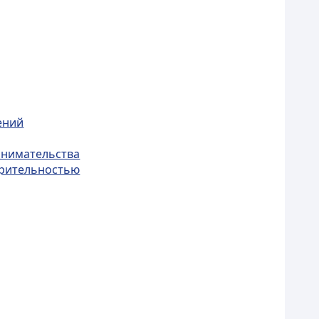
ений
инимательства
орительностью