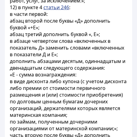
работ, услуг, за исключением:»;
12) в пункте 4
статьи 246
:
в части первой:
абзац второй после буквы «Д» дополнить
буквой «+Е»;
абзац третий дополнить буквой «, Е»;
в абзаце четвертом слова «включенных в
показатель Д» заменить словами «включенных
в показатели Д и Е»;
дополнить абзацами десятым, одиннадцатым и
двенадцатым следующего содержания:
«Е - сумма вознаграждения:
в виде дисконта либо купона (с учетом дисконта
либо премии от стоимости первичного
размещения и (или) стоимости приобретения)
по долговым ценным бумагам дочерних
организаций, держателями которых является
материнская компания;
по займам, полученным дочерними
организациями от материнской компании;»;
часть вторую после буквы «Д» дополнить