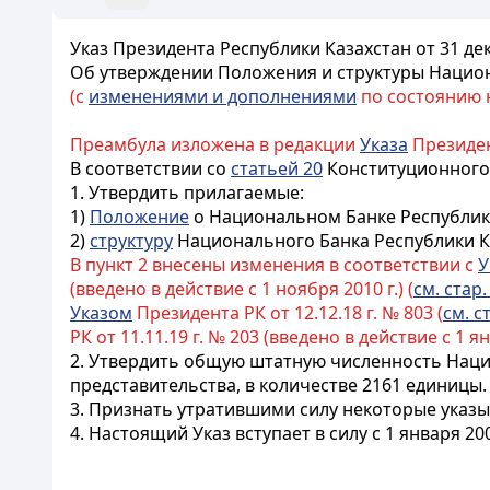
Указ Президента Республики Казахстан от 31 де
Об утверждении Положения и структуры Национ
(с
изменениями и дополнениями
по состоянию на
Преамбула изложена в редакции
Указа
Президент
В соответствии со
статьей 20
Конституционного 
1. Утвердить прилагаемые:
1)
Положение
о Национальном Банке Республики
2)
структуру
Национального Банка Республики К
В пункт 2 внесены изменения в соответствии с
У
(введено в действие с 1 ноября 2010 г.) (
см. стар.
Указом
Президента РК от 12.12.18 г. № 803 (
см. с
РК от 11.11.19 г. № 203 (введено в действие с 1 янв
2. Утвердить общую штатную численность Наци
представительства, в количестве 2161 единицы.
3. Признать утратившими силу некоторые указ
4. Настоящий Указ вступает в силу с 1 января 200