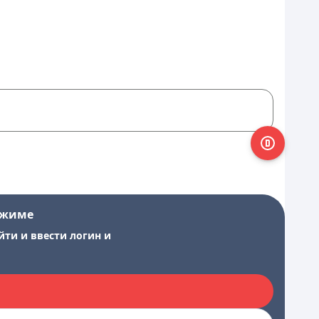
ежиме
йти и ввести логин и