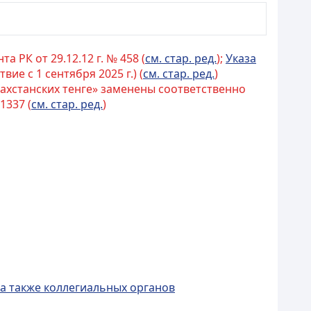
а РК от 29.12.12 г. № 458 (
см. стар. ред.
);
Указа
вие с 1 сентября 2025 г.) (
см. стар. ред.
)
захстанских тенге» заменены соответственно
1337 (
см. стар. ред.
)
 а также коллегиальных органов