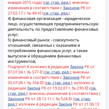
января 2015 года) (
см. стар. ред.
); внесены
изменения в соответствии с
Законом
РК от
27.02.17 г. № 49-VI (
см. стар. ред.
)
4) финансовая организация - юридическое
лицо, осуществляющее предпринимательскую
деятельность по предоставлению финансовых
услуг;
5) финансовый рынок - совокупность
отношений, связанных с оказанием и
потреблением финансовых услуг, а также
выпуском и обращением финансовых
инструментов;
Подпункт 6 изложен в редакции
Закона
РК от
07.07.04 г. № 577-II (
см. стар. ред.
); внесены
изменения в соответствии с
Законом
РК от
05.07.06 г. № 164-III (
см. стар. ред.
); изложен в
редакции
Закона
РК от 19.02.07 г. № 230-III (
см.
стар. ред.
); внесены изменения в соответствии с
Законом
РК от 28.12.11 г. № 524-IV (
см. стар.
ред.
); изложен в редакции
Закона
РК от 21.06.13