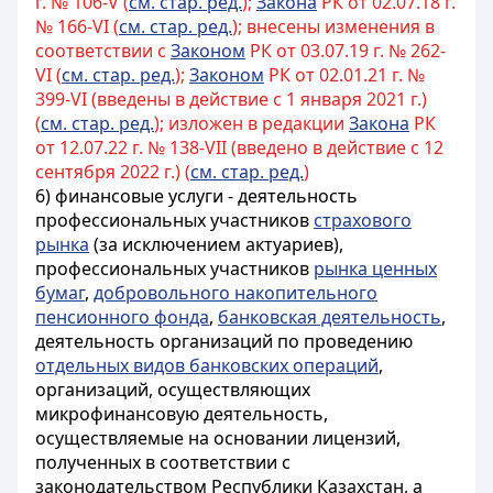
г. № 106-V (
см. стар. ред.
);
Закона
РК от 02.07.18 г.
№ 166-VI (
см. стар. ред.
); внесены изменения в
соответствии с
Законом
РК от 03.07.19 г. № 262-
VI (
см. стар. ред.
);
Законом
РК от 02.01.21 г. №
399-VI (введены в действие с 1 января 2021 г.)
(
см. стар. ред.
); изложен в редакции
Закона
РК
от 12.07.22 г. № 138-VII (введено в действие с 12
сентября 2022 г.) (
см. стар. ред.
)
6) финансовые услуги - деятельность
профессиональных участников
страхового
рынка
(за исключением актуариев),
профессиональных участников
рынка ценных
бумаг
,
добровольного накопительного
пенсионного фонда
,
банковская деятельность
,
деятельность организаций по проведению
отдельных видов банковских операций
,
организаций, осуществляющих
микрофинансовую деятельность,
осуществляемые на основании лицензий,
полученных в соответствии с
законодательством Республики Казахстан, а