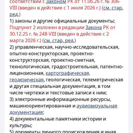
соответствии с
Законом
РК от 11.06.26 г. № 306-
VIII (введен в действие с 1 июля 2026 г.) (
см. стар.
ред.
)
1)
законы
и другие официальные документы;
Подпункт 2 изложен в редакции
Закона
РК от
30.12.25 г. № 248-VIII (введен в действие с 2
марта 2026 г.) (
см. стар. ред.
)
2) управленческая, научно-исследовательская,
опытно-конструкторская, проектно-
конструкторская, проектно-сметная,
технологическая, градостроительная, патентно-
лицензионная,
картографическая,
геодезическая
, геологическая, телеметрическая
и другая специальная документация, в том
числе чертежи и текстовые записи к ним;
3) электронные информационные ресурсы,
машиноориентированная и
аудиовизуальная
документация
;
4) документальные памятники истории и
культуры;
5) документы личного происхождения и иная