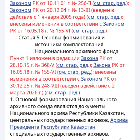
Законом
РК от 10.11.01 г. № 256-II (
см. стар. ред.
);
Законом
РК от 20.12.04 г. № 13-III (введен в
действие с 1 января 2005 года) (
см. стар. ред.
);
внесены изменения в соответствии с
Законом
РК от 16.05.18 г. № 155-VI (
см. стар. ред.
)
Статья 5. Основы формирования и
источники комплектования
Национального архивного фонда
Пункт 1 изложен в редакции
Закона
РК от
28.10.15 г. № 368-V (
см. стар. ред.
);
Закона
РК от
16.05.18 г. № 155-VI (
см. стар. ред.
); внесены
изменения в соответствии с
Законом
РК от
30.12.25 г. № 248-VIII (введен в действие с 2
марта 2026 г.) (
см. стар. ред.
)
1. Основой формирования Национального
архивного фонда являются документы
Национального архива Республики Казахстан,
центральных государственных архивов,
Архива
Президента Республики Казахстан
,
специальных государственных архивов,