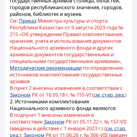
государственных архивов столицы, областей,
городов республиканского значения, городов,
районов, библиотек и музеев.
См:
Приказ
Министра культуры и спорта
Республики Казахстан от 9 августа 2023 года №
215 «Об утверждении Правил комплектования,
хранения, учета и использования документов
Национального архивного фонда и других
архивных документов государственными и
специальными государственными архивами»,
Методические рекомендации
по определению
источников комплектования государственных
архивов
В пункт 2 внесены изменения в соответствии с
Законом
РК от 16.05.18 г. № 155-VI (
см. стар. ред.
)
2. Источниками комплектования
Национального архивного фонда являются:
В подпункт 1 внесены изменения в
соответствии
Законом
РК от 05.11.22 г. № 157-VII
(введены в действие с 1 января 2023 г.) (
см. стар.
ред.
);
Законом
РК от 11.06.26 г. № 306-VIII (введен